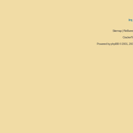
Sitemap
|
Reißvers
CrackerT
Powered by
phpBB
© 2001, 20