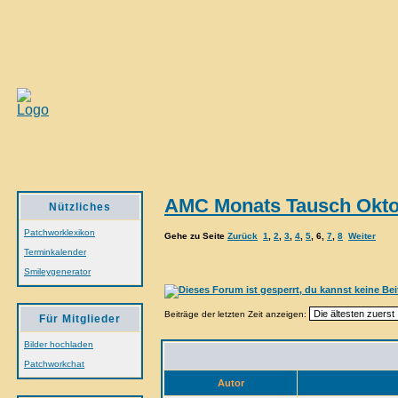
AMC Monats Tausch Okto
Nützliches
Patchworklexikon
Gehe zu Seite
Zurück
1
,
2
,
3
,
4
,
5
,
6
,
7
,
8
Weiter
Terminkalender
Smileygenerator
Beiträge der letzten Zeit anzeigen:
Für Mitglieder
Bilder hochladen
Patchworkchat
Autor