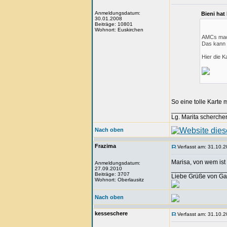
Anmeldungsdatum:
Bieni hat
30.01.2008
Beiträge: 10801
Wohnort: Euskirchen
AMCs mach
Das kann 
Hier die K
So eine tolle Karte 
_______________
Lg. Marita scherche
Nach oben
Frazima
Verfasst am: 31.10.2
Marisa, von wem ist 
Anmeldungsdatum:
27.09.2010
_______________
Beiträge: 3707
Liebe Grüße von Ga
Wohnort: Oberlausitz
Nach oben
kesseschere
Verfasst am: 31.10.2