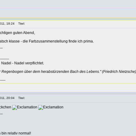
011, 18:24
Titel:
chtigen guten Abend,
klasse - die Farbzusammenstellung finde ich prima.
__
--------
Nadel - Nadel verpflichtet.
er Regenbogen über dem herabstürzenden Bach des Lebens." (Friedrich Nietzsche
-----
011, 20:04
Titel:
öckchen
__
h bin relativ normal!