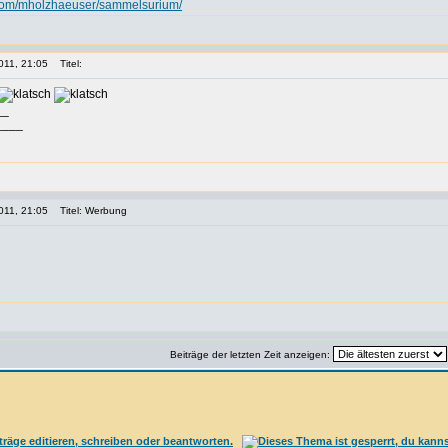
t.com/mholzhaeuser/sammelsurium/
011, 21:05
Titel:
__
____
011, 21:05
Titel: Werbung
Beiträge der letzten Zeit anzeigen: