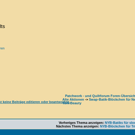
lts
ren
Patchwork - und Quiltforum Foren-Übersich
Alte Aktionen
->
Swap-Batik-Blöckchen für N
York Beauty
Vorheriges Thema anzeigen:
NYB-Batiks für slo
Nächstes Thema anzeigen:
NYB-Blöckchen für Tr