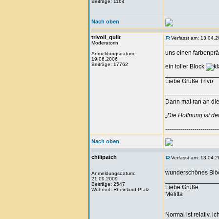
Beiträge: 1164
Nach oben
trivoli_quilt
Verfasst am: 13.04.2
Moderatorin
uns einen farbenprä
Anmeldungsdatum:
19.06.2006
Beiträge: 17762
ein toller Block
_______________
Liebe Grüße Trivo
---------------------------
Dann mal ran an die 
„Die Hoffnung ist d
---------------------------
Nach oben
chilipatch
Verfasst am: 13.04.2
wunderschönes Bl
Anmeldungsdatum:
21.09.2009
_______________
Beiträge: 2547
Liebe Grüße
Wohnort: Rheinland-Pfalz
Melitta
Normal ist relativ, ic