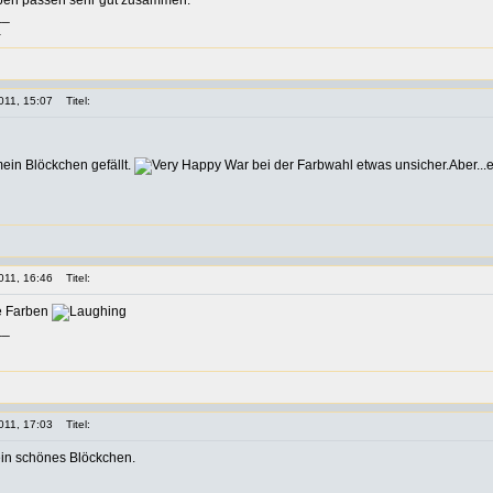
rben passen sehr gut zusammen.
__
a
011, 15:07
Titel:
 mein Blöckchen gefällt.
War bei der Farbwahl etwas unsicher.Aber...es 
011, 16:46
Titel:
le Farben
__
011, 17:03
Titel:
ein schönes Blöckchen.