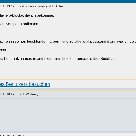
011, 13:37
Titel: amalas batik-nyb-blöckchen
 die nyb-blöcke, die ich bekomme.
 an, von petra hoffmann:
schön in seinen leuchtenden farben - und zufällig total passsend dazu, wie ich ger
tra!
__
is like drinking poison and expecting the other person to die (Buddha).
011, 13:37
Titel: Werbung