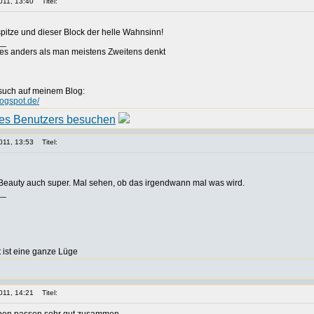
011, 13:40
Titel:
spitze und dieser Block der helle Wahnsinn!
__
es anders als man meistens Zweitens denkt
such auf meinem Blog:
logspot.de/
011, 13:53
Titel:
 Beauty auch super. Mal sehen, ob das irgendwann mal was wird.
__
 ist eine ganze Lüge
011, 14:21
Titel: