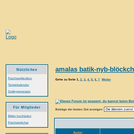
amalas batik-nyb-blöckc
Nützliches
Patchworklexikon
Gehe zu Seite
1
,
2
,
3
,
4
,
5
,
6
,
7
Weiter
Terminkalender
Smileygenerator
Für Mitglieder
Beiträge der letzten Zeit anzeigen:
Bilder hochladen
Patchworkchat
Autor