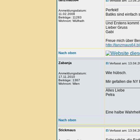
tanzmaus64
Verfasst am: 13.04.2
Perfekt!
Anmeldungsdatum:
11.02.2008
Batiks sind einfach 
Beiträge: 11283
_______________
Wohnort: Wülfrath
Und Erstens kommt 
Lieber Gruss
Gabi
Freue mich über Be
http://tanzmaus64.b
Nach oben
Zabanja
Verfasst am: 13.04.2
Wie hübsch.
Anmeldungsdatum:
17.11.2010
Beiträge: 1367
Mir gefallen die NY
Wohnort: Wien
_______________
Alles Liebe
Petra
Eine halbe Wahrheit
Nach oben
Stickmaus
Verfasst am: 13.04.2