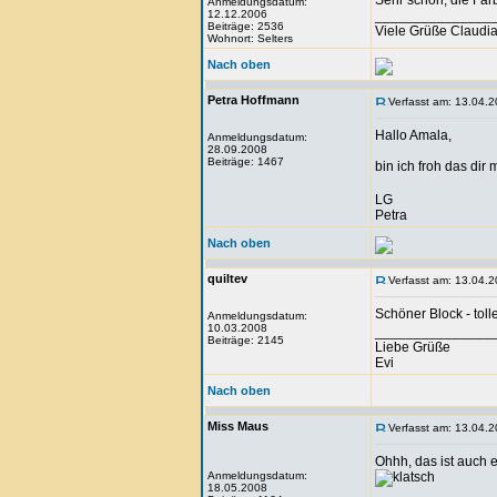
Sehr schön, die Fa
Anmeldungsdatum:
12.12.2006
_______________
Beiträge: 2536
Viele Grüße Claudi
Wohnort: Selters
Nach oben
Petra Hoffmann
Verfasst am: 13.04.2
Hallo Amala,
Anmeldungsdatum:
28.09.2008
Beiträge: 1467
bin ich froh das dir
LG
Petra
Nach oben
quiltev
Verfasst am: 13.04.2
Schöner Block - tol
Anmeldungsdatum:
10.03.2008
_______________
Beiträge: 2145
Liebe Grüße
Evi
Nach oben
Miss Maus
Verfasst am: 13.04.2
Ohhh, das ist auch 
Anmeldungsdatum:
18.05.2008