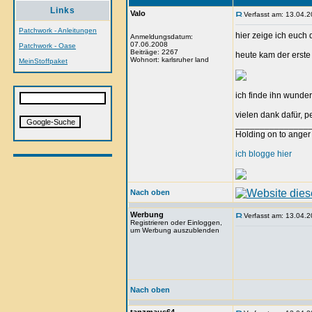
Links
Valo
Verfasst am: 13.04.2
Patchwork - Anleitungen
hier zeige ich euch
Anmeldungsdatum:
07.06.2008
Patchwork - Oase
Beiträge: 2267
heute kam der erste
Wohnort: karlsruher land
MeinStoffpaket
ich finde ihn wunder
vielen dank dafür, pe
_______________
Holding on to anger 
ich blogge hier
Nach oben
Werbung
Verfasst am: 13.04.2
Registrieren oder Einloggen,
um Werbung auszublenden
Nach oben