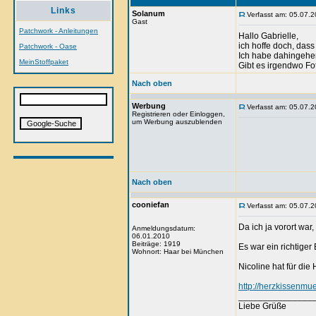
Links
Solanum
Verfasst am: 05.07.2
Gast
Patchwork - Anleitungen
Hallo Gabrielle,
ich hoffe doch, da
Patchwork - Oase
Ich habe dahingehen
MeinStoffpaket
Gibt es irgendwo Fo
Nach oben
Werbung
Verfasst am: 05.07.2
Registrieren oder Einloggen,
um Werbung auszublenden
Nach oben
cooniefan
Verfasst am: 05.07.2
Da ich ja vorort war,
Anmeldungsdatum:
06.01.2010
Beiträge: 1919
Es war ein richtiger
Wohnort: Haar bei München
Nicoline hat für die
http://herzkissenmu
_______________
Liebe Grüße