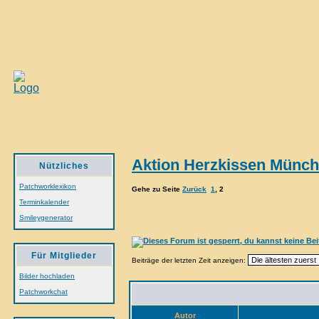
Aktion Herzkissen Münche
Nützliches
Patchworklexikon
Gehe zu Seite
Zurück
1
,
2
Terminkalender
Smileygenerator
Für Mitglieder
Beiträge der letzten Zeit anzeigen:
Bilder hochladen
Patchworkchat
Autor