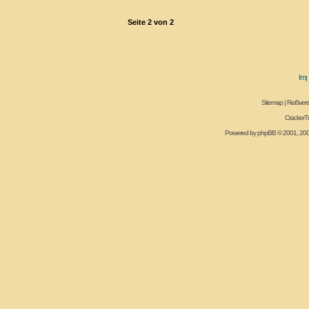
Seite
2
von
2
Sitemap
|
Reißvers
CrackerT
Powered by
phpBB
© 2001, 20