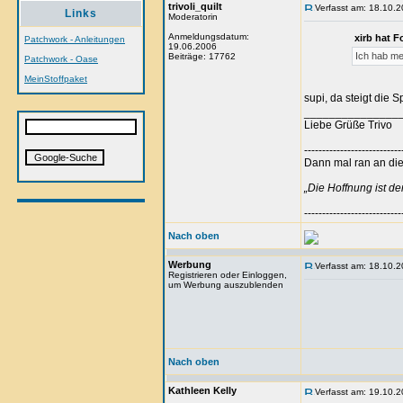
trivoli_quilt
Verfasst am: 18.10.2
Links
Moderatorin
Anmeldungsdatum:
xirb hat 
Patchwork - Anleitungen
19.06.2006
Ich hab me
Beiträge: 17762
Patchwork - Oase
MeinStoffpaket
supi, da steigt die 
_______________
Liebe Grüße Trivo
---------------------------
Dann mal ran an die 
„Die Hoffnung ist d
---------------------------
Nach oben
Werbung
Verfasst am: 18.10.2
Registrieren oder Einloggen,
um Werbung auszublenden
Nach oben
Kathleen Kelly
Verfasst am: 19.10.2