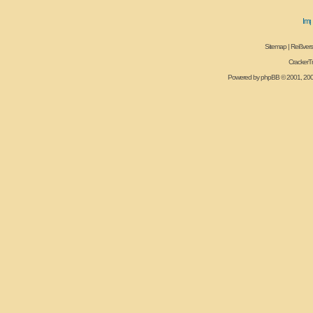
Sitemap
|
Reißvers
CrackerT
Powered by
phpBB
© 2001, 20