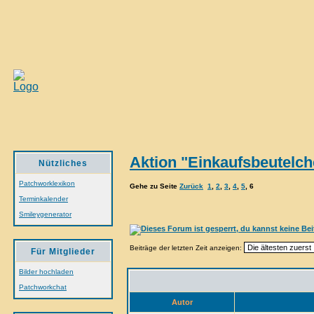
Aktion "Einkaufsbeutelc
Nützliches
Patchworklexikon
Gehe zu Seite
Zurück
1
,
2
,
3
,
4
,
5
,
6
Terminkalender
Smileygenerator
Beiträge der letzten Zeit anzeigen:
Für Mitglieder
Bilder hochladen
Patchworkchat
Autor