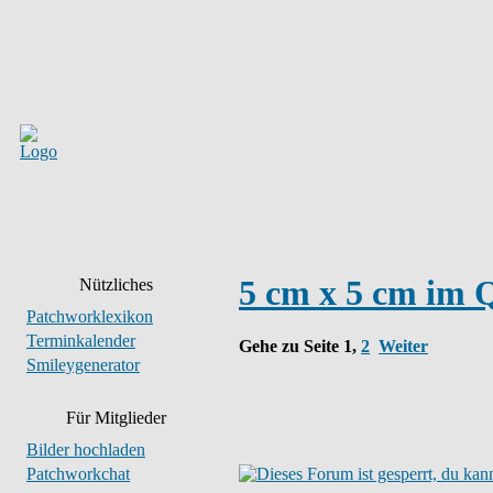
5 cm x 5 cm im 
Nützliches
Patchworklexikon
Terminkalender
Gehe zu Seite
1
,
2
Weiter
Smileygenerator
Für Mitglieder
Bilder hochladen
Patchworkchat