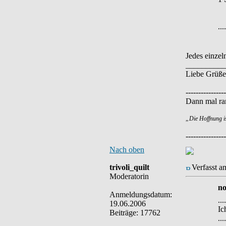
....
Jedes einzel
__________
Liebe Grüße
----------------
Dann mal ran
„Die Hoffnung i
----------------
Nach oben
trivoli_quilt
Verfasst a
Moderatorin
no
Anmeldungsdatum:
....
19.06.2006
Ic
Beiträge: 17762
....