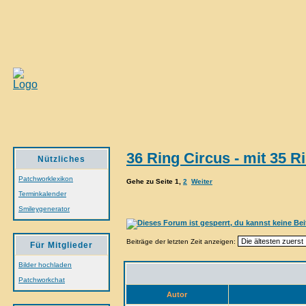
36 Ring Circus - mit 35 R
Nützliches
Patchworklexikon
Gehe zu Seite
1
,
2
Weiter
Terminkalender
Smileygenerator
Beiträge der letzten Zeit anzeigen:
Für Mitglieder
Bilder hochladen
Patchworkchat
Autor