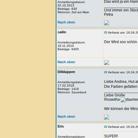
Das wird ja ein Hamm
Anmeldungsdatum:
02.10.2013
_______________
Beiträge: 630
Und immer ein Stück
Wohnort: Zeil am Main
Petra
Nach oben
cailin
Verfasst am: 16.04.2
Der Wird soo schön.
Anmeldungsdatum:
18.11.2014
Beiträge: 6405
Nach oben
Dilldappen
Verfasst am: 16.04.2
Liebe Andrea, Hut ab
Anmeldungsdatum:
17.02.2018
Die Farben gefallen m
Beiträge: 1416
_______________
Wohnort: Sauerland
Liebe Grüße
Roswitha
Wir können die Wind
Nach oben
Eris
Verfasst am: 16.04.2
SUPER!
Anmeldungsdatum: