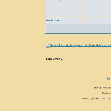
Nach oben
Seite
1
von
2
Sitemap
|
Reißvers
CrackerT
Powered by
phpBB
© 2001, 20