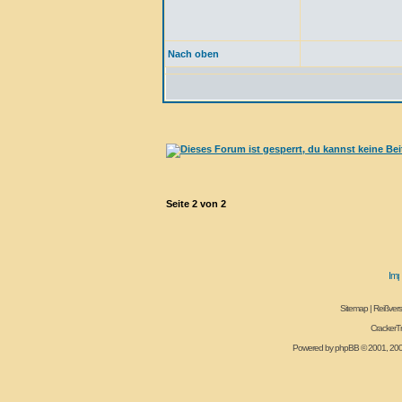
Nach oben
Seite
2
von
2
Sitemap
|
Reißvers
CrackerT
Powered by
phpBB
© 2001, 20