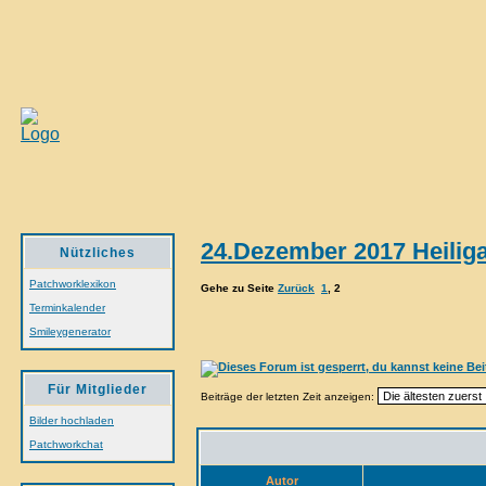
24.Dezember 2017 Heilig
Nützliches
Patchworklexikon
Gehe zu Seite
Zurück
1
,
2
Terminkalender
Smileygenerator
Für Mitglieder
Beiträge der letzten Zeit anzeigen:
Bilder hochladen
Patchworkchat
Autor