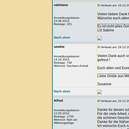
nähbiene
Verfasst am: 24.12.2
Vielen lieben Dank 
Anmeldungsdatum:
Wünsche euch allen 
23.08.2013
_______________
Beiträge: 201
Es ist nicht alles Go
LG Sabine
Nach oben
sewbie
Verfasst am: 24.12.2
Vielen Dank auch vo
Anmeldungsdatum:
14.10.2013
gefreut !
Beiträge: 740
Wohnort: Sachsen-Anhalt
Euch allen und Eure
_______________
Liebe Grüße aus Mit
Susanne
Nach oben
Alfred
Verfasst am: 24.12.2
Danke für diesen s
Anmeldungsdatum:
12.05.2010
Für die viele Arbeit,
Beiträge: 1755
die schönen Geschi
Wohnort: Nah am
Danke für die Nähan
Wiehengebirge
Ich wünsche Euch ru