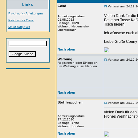
Links
Cokö
Verfasst am: 24.12.2
Patchwork - Anleitungen
Vielen Dank für die 
Anmeldungsdatum:
01.08.2012
Bei einer Tasse Ka
Patchwork - Oase
Beiträge: 1628
Tisch liegen.
Wohnort: Neuenstein-
MeinStoffpaket
Obersöllbach
Ich wünsche euch a
Liebe Grüße Conny
Nach oben
Werbung
Verfasst am: 24.12.2
Registrieren oder Einloggen,
um Werbung auszublenden
Nach oben
Stofflaeppchen
Verfasst am: 24.12.2
vielen Dank für den
Anmeldungsdatum:
Frohes Weihnachstfe
27.12.2010
Beiträge: 1790
Wohnort: Sundern
Nach oben