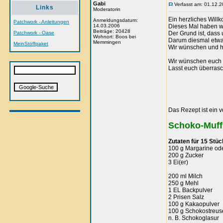
Gabi
Verfasst am: 01.12.2
Links
Moderatorin
Ein herzliches Wil
Anmeldungsdatum:
Patchwork - Anleitungen
14.03.2006
Dieses Mal haben wi
Beiträge: 20428
Patchwork - Oase
Der Grund ist, dass 
Wohnort: Boos bei
Darum diesmal etwa
Memmingen
MeinStoffpaket
Wir wünschen und hof
Wir wünschen euch v
Lasst euch überras
Das Rezept ist ein vo
Schoko-Muff
Zutaten für 15 Stüc
100 g Margarine ode
200 g Zucker
3 Ei(er)
200 ml Milch
250 g Mehl
1 EL Backpulver
2 Prisen Salz
100 g Kakaopulver
100 g Schokostreus
n. B. Schokoglasur