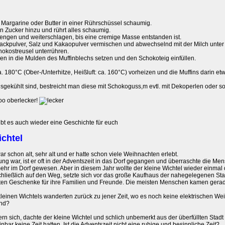
e Margarine oder Butter in einer Rührschüssel schaumig.
 Zucker hinzu und rührt alles schaumig.
engen und weiterschlagen, bis eine cremige Masse entstanden ist.
ackpulver, Salz und Kakaopulver vermischen und abwechselnd mit der Milch unter
okostreusel unterrühren.
en in die Mulden des Muffinblechs setzen und den Schokoteig einfüllen.
. 180°C (Ober-/Unterhitze, Heißluft: ca. 160°C) vorheizen und die Muffins darin et
sgekühlt sind, bestreicht man diese mit Schokoguss,m evtl. mit Dekoperlen oder s
o oberlecker!
ibt es auch wieder eine Geschichte für euch
ichtel
ar schon alt, sehr alt und er hatte schon viele Weihnachten erlebt.
jung war, ist er oft in der Adventszeit in das Dorf gegangen und überraschte die M
mehr im Dorf gewesen. Aber in diesem Jahr wollte der kleine Wichtel wieder einma
chließlich auf den Weg, setzte sich vor das große Kaufhaus der nahegelegenen Sta
n Geschenke für ihre Familien und Freunde. Die meisten Menschen kamen gerade v
einen Wichtels wanderten zurück zu jener Zeit, wo es noch keine elektrischen W
ind?
rn sich, dachte der kleine Wichtel und schlich unbemerkt aus der überfüllten Stad
bar keine Zeit hatten. Ist die Adventszeit nicht eine ruhige und besinnliche Zeit?