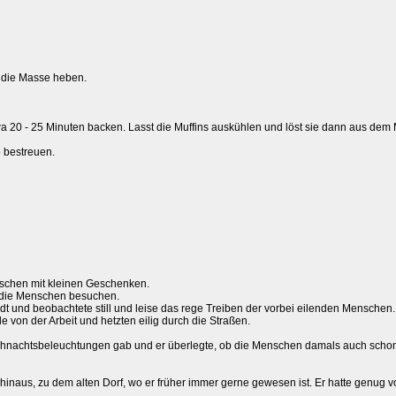
 die Masse heben.
wa 20 - 25 Minuten backen. Lasst die Muffins auskühlen und löst sie dann aus dem 
o bestreuen.
enschen mit kleinen Geschenken.
l die Menschen besuchen.
dt und beobachtete still und leise das rege Treiben der vorbei eilenden Menschen.
on der Arbeit und hetzten eilig durch die Straßen.
eihnachtsbeleuchtungen gab und er überlegte, ob die Menschen damals auch schon
t hinaus, zu dem alten Dorf, wo er früher immer gerne gewesen ist. Er hatte genug