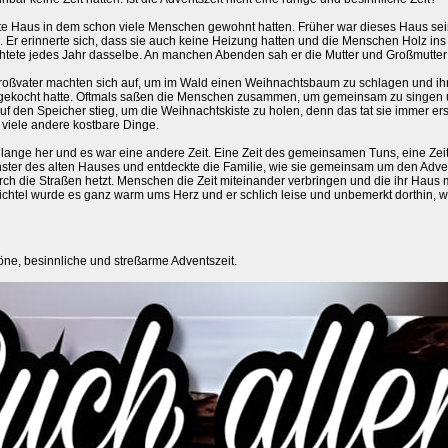
te Haus in dem schon viele Menschen gewohnt hatten. Früher war dieses Haus sein
. Er erinnerte sich, dass sie auch keine Heizung hatten und die Menschen Holz i
tete jedes Jahr dasselbe. An manchen Abenden sah er die Mutter und Großmutter
Großvater machten sich auf, um im Wald einen Weihnachtsbaum zu schlagen und ih
r gekocht hatte. Oftmals saßen die Menschen zusammen, um gemeinsam zu singen 
uf den Speicher stieg, um die Weihnachtskiste zu holen, denn das tat sie immer ers
viele andere kostbare Dinge.
lange her und es war eine andere Zeit. Eine Zeit des gemeinsamen Tuns, eine Zeit
ster des alten Hauses und entdeckte die Familie, wie sie gemeinsam um den Advent
urch die Straßen hetzt. Menschen die Zeit miteinander verbringen und die ihr Haus
ichtel wurde es ganz warm ums Herz und er schlich leise und unbemerkt dorthin,
öne, besinnliche und streßarme Adventszeit.