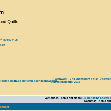
um
und Quilts
Registrieren
ogin
Patchwork - und Quiltforum Foren-Übersich
Adventskalender 2019
Vorheriges Thema anzeigen:
Es gibt keine ältere
Nächstes Thema an
chricht