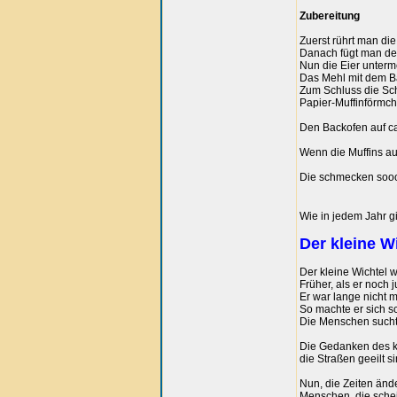
Zubereitung
Zuerst rührt man di
Danach fügt man den
Nun die Eier unterm
Das Mehl mit dem B
Zum Schluss die Sch
Papier-Muffinförmch
Den Backofen auf ca
Wenn die Muffins au
Die schmecken sooo
Wie in jedem Jahr g
Der kleine W
Der kleine Wichtel w
Früher, als er noch 
Er war lange nicht 
So machte er sich s
Die Menschen suchte
Die Gedanken des kl
die Straßen geeilt s
Nun, die Zeiten ände
Menschen, die schein