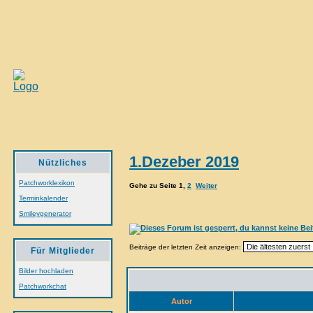
1.Dezeber 2019
Nützliches
Patchworklexikon
Gehe zu Seite
1
,
2
Weiter
Terminkalender
Smileygenerator
Beiträge der letzten Zeit anzeigen:
Für Mitglieder
Bilder hochladen
Patchworkchat
Autor