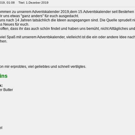
019, 01:08
Titel: 1.Dezeber 2019
lkommen zu unserem Adventskalender 2019,dem 15.Adventskalender seit Bestehen
r uns etwas "ganz anders" für euch ausgedacht.
uns nach 14 Jahren tatsächlich die Ideen ausgegangen sind. Die Quelle sprudelt nic
s Neues für euch.
fen, dass ihr das auch schön findet und haben uns bemüht, nicht Alltägliches und ü
iel Spaß mit unserem Adventskalender, vielleicht ist die ein oder andere Idee na
chen.
n mir erprobtes, viel geliebtes und schnell vertilgtes.
ins
k:
r Butter
el