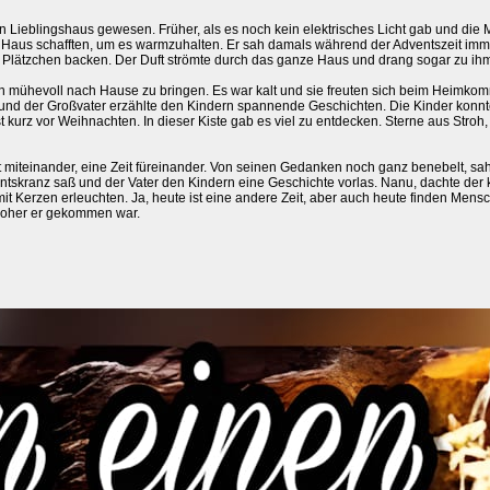
 Lieblingshaus gewesen. Früher, als es noch kein elektrisches Licht gab und die
ns Haus schafften, um es warmzuhalten. Er sah damals während der Adventszeit im
 Plätzchen backen. Der Duft strömte durch das ganze Haus und drang sogar zu ih
n mühevoll nach Hause zu bringen. Es war kalt und sie freuten sich beim Heimk
und der Großvater erzählte den Kindern spannende Geschichten. Die Kinder konnt
t kurz vor Weihnachten. In dieser Kiste gab es viel zu entdecken. Sterne aus Stroh,
 miteinander, eine Zeit füreinander. Von seinen Gedanken noch ganz benebelt, sah
skranz saß und der Vater den Kindern eine Geschichte vorlas. Nanu, dachte der k
 mit Kerzen erleuchten. Ja, heute ist eine andere Zeit, aber auch heute finden Men
 woher er gekommen war.