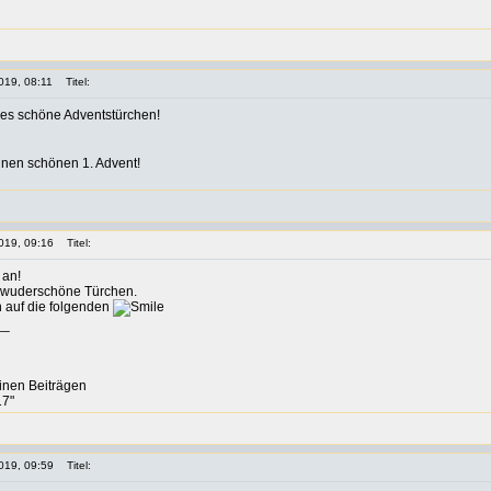
019, 08:11
Titel:
ses schöne Adventstürchen!
inen schönen 1. Advent!
019, 09:16
Titel:
 an!
s wuderschöne Türchen.
n auf die folgenden
__
einen Beiträgen
17"
019, 09:59
Titel: