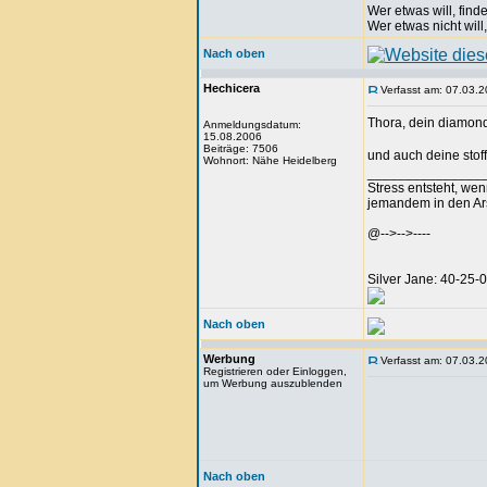
Wer etwas will, fin
Wer etwas nicht will
Nach oben
Hechicera
Verfasst am: 07.03.2
Thora, dein diamon
Anmeldungsdatum:
15.08.2006
Beiträge: 7506
und auch deine stoff
Wohnort: Nähe Heidelberg
_______________
Stress entsteht, we
jemandem in den Arsc
@-->-->----
Silver Jane: 40-25
Nach oben
Werbung
Verfasst am: 07.03.2
Registrieren oder Einloggen,
um Werbung auszublenden
Nach oben