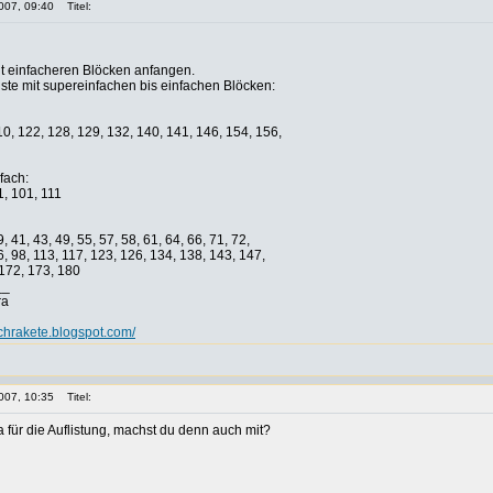
007, 09:40
Titel:
 mit einfacheren Blöcken anfangen.
iste mit supereinfachen bis einfachen Blöcken:
110, 122, 128, 129, 132, 140, 141, 146, 154, 156,
fach:
1, 101, 111
9, 41, 43, 49, 55, 57, 58, 61, 64, 66, 71, 72,
96, 98, 113, 117, 123, 126, 134, 138, 143, 147,
 172, 173, 180
__
ra
tchrakete.blogspot.com/
007, 10:35
Titel:
 für die Auflistung, machst du denn auch mit?