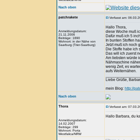
Nach oben
patchrakete
Verfasst am: 06.03.2
Hallo Thora,
Anmeldungsdatum:
diese Woche muß ic
21.11.2006
Dafür muß ich 5 inc
Beiträge: 1890
In bunten Stoffen h
Wohnort: in der Nähe von
Jetzt muß ich noch 
Saarburg (Trier-Saarburg)
Die Stoffe habe ich
Das will ich zuerst
Am liebsten würde i
Nähmaschine nähen
wenig Zeit, es wart
aufs Weiternähen.
_______________
Liebe Grüße, Barba
mein Blog:
http://pa
Nach oben
Thora
Verfasst am: 07.03.2
Hallo Barbara, du ka
Anmeldungsdatum:
14.02.2007
Beiträge: 299
Wohnort: Porta
Westfalica/NRW