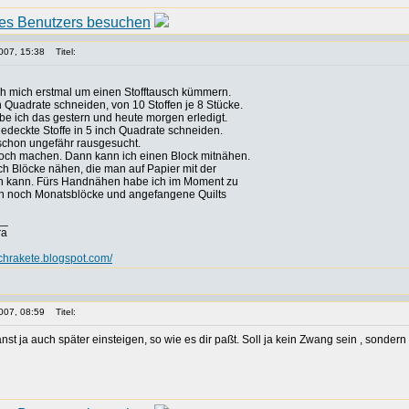
007, 15:38
Titel:
h mich erstmal um einen Stofftausch kümmern.
h Quadrate schneiden, von 10 Stoffen je 8 Stücke.
abe ich das gestern und heute morgen erledigt.
gedeckte Stoffe in 5 inch Quadrate schneiden.
 schon ungefähr rausgesucht.
 noch machen. Dann kann ich einen Block mitnähen.
ch Blöcke nähen, die man auf Papier mit der
 kann. Fürs Handnähen habe ich im Moment zu
en noch Monatsblöcke und angefangene Quilts
__
ra
tchrakete.blogspot.com/
007, 08:59
Titel:
nst ja auch später einsteigen, so wie es dir paßt. Soll ja kein Zwang sein , sonde