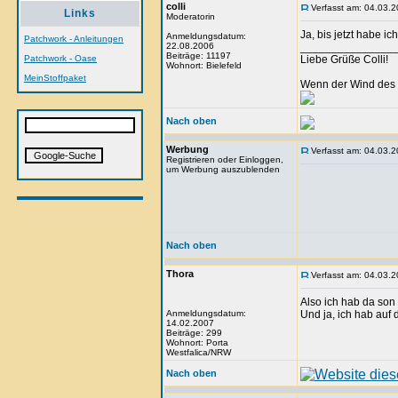
colli
Verfasst am: 04.03.2
Links
Moderatorin
Ja, bis jetzt habe i
Anmeldungsdatum:
Patchwork - Anleitungen
22.08.2006
_______________
Beiträge: 11197
Patchwork - Oase
Liebe Grüße Colli!
Wohnort: Bielefeld
MeinStoffpaket
Wenn der Wind des 
Nach oben
Werbung
Verfasst am: 04.03.2
Registrieren oder Einloggen,
um Werbung auszublenden
Nach oben
Thora
Verfasst am: 04.03.2
Also ich hab da son 
Anmeldungsdatum:
Und ja, ich hab auf 
14.02.2007
Beiträge: 299
Wohnort: Porta
Westfalica/NRW
Nach oben