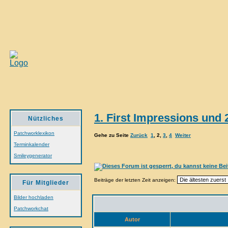
1. First Impressions und
Nützliches
Patchworklexikon
Gehe zu Seite
Zurück
1
,
2
,
3
,
4
Weiter
Terminkalender
Smileygenerator
Beiträge der letzten Zeit anzeigen:
Für Mitglieder
Bilder hochladen
Patchworkchat
Autor