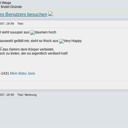
det Wege
, findet Gründe
007, 18:58
Titel:
d sieht suuuper aus
auswahl gefällt mir, sieht so frisch aus
__
nn das Gehirn dem Körper verbietet,
h zu treten, der es eigentlich verdient hat!!
-0-1431
Mein Baby Jane
007, 18:58
Titel: Werbung