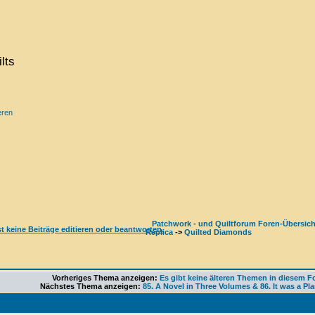
lts
eren
Patchwork - und Quiltforum Foren-Übersich
Replica
->
Quilted Diamonds
Vorheriges Thema anzeigen:
Es gibt keine älteren Themen in diesem F
Nächstes Thema anzeigen:
85. A Novel in Three Volumes & 86. It was a Plan