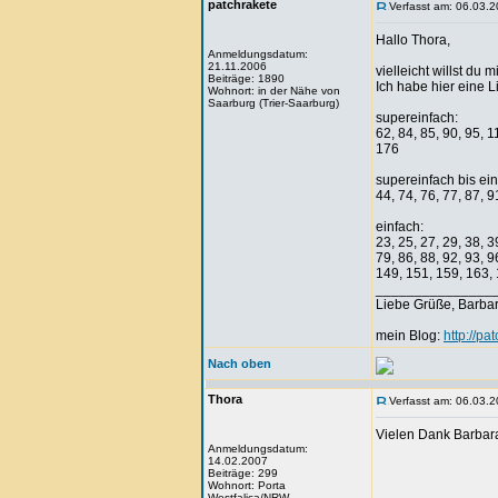
patchrakete
Verfasst am: 06.03.2
Hallo Thora,
Anmeldungsdatum:
21.11.2006
vielleicht willst du
Beiträge: 1890
Ich habe hier eine L
Wohnort: in der Nähe von
Saarburg (Trier-Saarburg)
supereinfach:
62, 84, 85, 90, 95, 
176
supereinfach bis ein
44, 74, 76, 77, 87, 9
einfach:
23, 25, 27, 29, 38, 3
79, 86, 88, 92, 93, 
149, 151, 159, 163,
_______________
Liebe Grüße, Barba
mein Blog:
http://pa
Nach oben
Thora
Verfasst am: 06.03.2
Vielen Dank Barbara
Anmeldungsdatum:
14.02.2007
Beiträge: 299
Wohnort: Porta
Westfalica/NRW