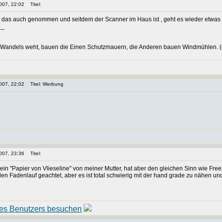
007, 22:02
Titel:
ch das auch genommen und seitdem der Scanner im Haus ist , geht es wieder etwas s
__
Wandels weht, bauen die Einen Schutzmauern, die Anderen bauen Windmühlen. (c
007, 22:02
Titel: Werbung
007, 23:36
Titel:
ein "Papier von Vlieseline" von meiner Mutter, hat aber den gleichen Sinn wie Free
den Fadenlauf geachtet, aber es ist total schwierig mit der hand grade zu nähen und