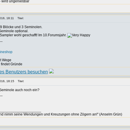
t - wird ungenießbar
016, 18:11
Titel:
69 Blöcke und 3 Seminolen.
 Seminole optional.
Sampler wohl geschafft! Im 10.Forumsjahr.
__
lineshop
det Wege
, findet Gründe
016, 18:15
Titel:
e Seminole auch noch ein?
__
_____________________
nd nimm seine Wendungen und Kreuzungen ohne Zögern an!" (Anselm Grün)