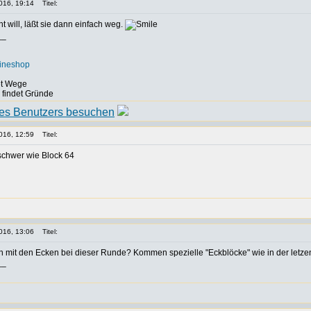
016, 19:14
Titel:
ht will, läßt sie dann einfach weg.
__
lineshop
det Wege
, findet Gründe
016, 12:59
Titel:
 schwer wie Block 64
016, 13:06
Titel:
ich mit den Ecken bei dieser Runde? Kommen spezielle "Eckblöcke" wie in der letze
__