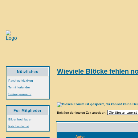
Wieviele Blöcke fehlen 
Nützliches
Patchworklexikon
Terminkalender
Smileygenerator
Für Mitglieder
Beiträge der letzten Zeit anzeigen:
Bilder hochladen
Patchworkchat
Autor