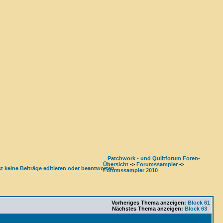
Patchwork - und Quiltforum Foren-
Übersicht
->
Forumssampler
->
Forumssampler 2010
Vorheriges Thema anzeigen:
Block 61
Nächstes Thema anzeigen:
Block 63