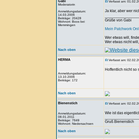
Gabi
Verfasst am: 01.02.2
Moderatorin
Ja klar, aber wer nic
Anmeldungsdatum:
14.03.2006
_______________
Beiträge: 20428
Grüße von Gabi
Wohnort: Boos bei
Memmingen
Mein Patchwork On
Wer etwas will, fin
Wer etwas nicht will
Nach oben
HERMA
Verfasst am: 02.02.2
Hoffentlich nicht so
Anmeldungsdatum:
13.10.2006
Beiträge: 172
Nach oben
Bienenstich
Verfasst am: 02.02.2
Wie ist das eigentl
Anmeldungsdatum:
08.01.2011
_______________
Beiträge: 7649
Gruß Bienenstich
Wohnort: Niedersachsen
Nach oben