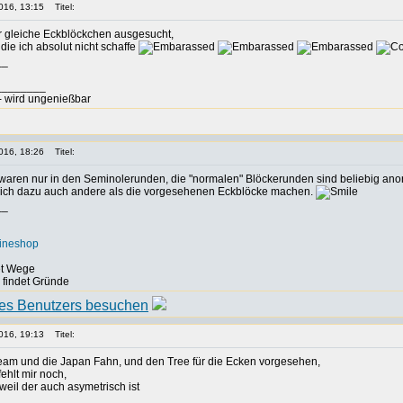
016, 13:15
Titel:
ier gleiche Eckblöckchen ausgesucht,
 die ich absolut nicht schaffe
__
________
t - wird ungenießbar
016, 18:26
Titel:
 waren nur in den Seminolerunden, die "normalen" Blöckerunden sind beliebig ano
rlich dazu auch andere als die vorgesehenen Eckblöcke machen.
__
lineshop
det Wege
, findet Gründe
016, 19:13
Titel:
eam und die Japan Fahn, und den Tree für die Ecken vorgesehen,
 fehlt mir noch,
 weil der auch asymetrisch ist