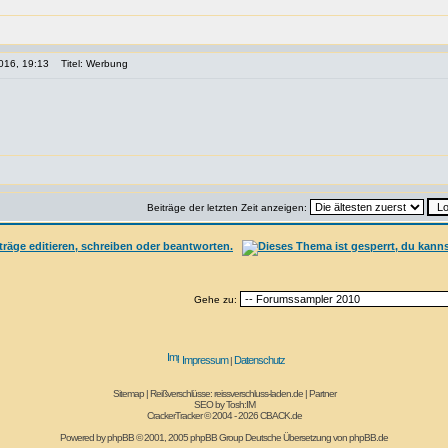
016, 19:13
Titel: Werbung
Beiträge der letzten Zeit anzeigen:
Gehe zu:
Impressum
Datenschutz
|
Sitemap
|
Reißverschlüsse: reissverschluss-laden.de
|
Partner
SEO by
Tosh:IM
CrackerTracker © 2004 - 2026
CBACK.de
Powered by
phpBB
© 2001, 2005 phpBB Group Deutsche Übersetzung von
phpBB.de