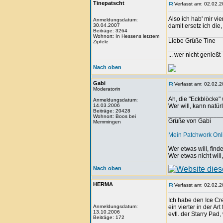
Tinepatscht
Verfasst am: 02.02.2
Also ich hab' mir v
Anmeldungsdatum:
30.04.2007
damit ersetz ich die,
Beiträge: 3264
_______________
Wohnort: In Hessens letztem
Liebe Grüße Tine
Zipfele
_______________
... wer nicht genieß
Nach oben
Gabi
Verfasst am: 02.02.2
Moderatorin
Ah, die "Eckblöcke"
Anmeldungsdatum:
14.03.2006
Wer will, kann natü
Beiträge: 20428
_______________
Wohnort: Boos bei
Grüße von Gabi
Memmingen
Mein Patchwork On
Wer etwas will, fin
Wer etwas nicht will
Nach oben
HERMA
Verfasst am: 02.02.2
Ich habe den Ice Cr
Anmeldungsdatum:
ein vierter in der Art
13.10.2006
evtl. der Starry Pad,
Beiträge: 172