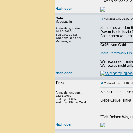
... wer nicht genieß
Nach oben
Gabi
Verfasst am: 01.02.2
Moderatorin
Stimmt, es werden 
Anmeldungsdatum:
14.03.2006
Davon ist die letzte
Beiträge: 20428
Bald haben wir den 
Wohnort: Boos bei
_______________
Memmingen
Grüße von Gabi
Mein Patchwork On
Wer etwas will, fin
Wer etwas nicht will
Nach oben
Tinka
Verfasst am: 01.02.2
Stellst Du die letzt
Anmeldungsdatum:
22.01.2007
_______________
Beiträge: 14357
Liebe Grüße, Tinka
Wohnort: Pfälzer Wald
_______________
"Geh Deinen Weg u
Nach oben