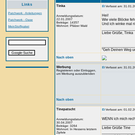
Links
Tinka
Verfasst am: 31.01.2
Patchwork - Anleitungen
Hei!
Anmeldungsdatum:
22.01.2007
Wie viele Blöcke feh
Patchwork - Oase
Beiträge: 14357
Und ich winke mal 
Wohnort: Pfälzer Wald
MeinStoffpaket
_______________
Liebe Grüße, Tinka
_______________
"Geh Deinen Weg u
Nach oben
Werbung
Verfasst am: 31.01.2
Registrieren oder Einloggen,
um Werbung auszublenden
Nach oben
Tinepatscht
Verfasst am: 01.02.2
WENN ich mich recht
Anmeldungsdatum:
30.04.2007
_______________
Beiträge: 3264
Liebe Grüße Tine
Wohnort: In Hessens letztem
_______________
Zipfele