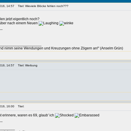
016, 14:57
Titel: Wieviele Blöcke fehlen noch???
len jetzt eigentlich noch?
rüber nach einem Neuen
__
_____________________
nd nimm seine Wendungen und Kreuzungen ohne Zögern an!" (Anselm Grün)
016, 14:57
Titel: Werbung
016, 16:00
Titel:
 erinnere, waren es 69, glaub' ich
__
________