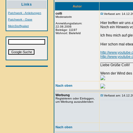
Links
Autor
Patchwork - Anleitungen
colli
Verfasst am: 14.12.2
Moderatorin
Patchwork - Oase
Hier treffen wir uns
Anmeldungsdatum:
MeinStoffpaket
22.08.2006
Noch ein Hinweis vo
Beiträge: 11197
Wohnort: Bielefeld
Ich freu mich auf gl
Hier schon mal etw
http://www.youtub
http://www.youtub
_______________
Liebe Grüße Colli!
Wenn der Wind des 
Nach oben
Werbung
Verfasst am: 14.12.2
Registrieren oder Einloggen,
um Werbung auszublenden
Nach oben