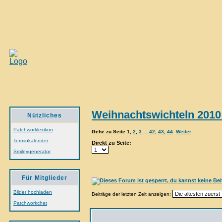
Weihnachtswichteln 2010
Nützliches
Patchworklexikon
Gehe zu Seite
1
,
2
,
3
...
42
,
43
,
44
Weiter
Terminkalender
Direkt zu Seite:
Smileygenerator
Für Mitglieder
Bilder hochladen
Beiträge der letzten Zeit anzeigen:
Patchworkchat