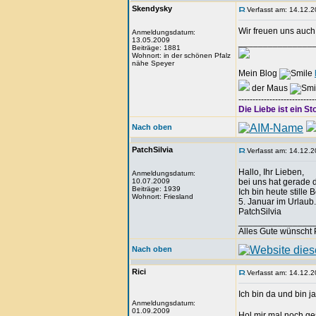
Skendysky
Verfasst am: 14.12.2
Wir freuen uns auc
Anmeldungsdatum:
13.05.2009
_______________
Beiträge: 1881
Wohnort: in der schönen Pfalz
nähe Speyer
Mein Blog
der Maus
---------------------------
Die Liebe ist ein St
Nach oben
PatchSilvia
Verfasst am: 14.12.2
Hallo, Ihr Lieben,
Anmeldungsdatum:
10.07.2009
bei uns hat gerade 
Beiträge: 1939
Ich bin heute stille
Wohnort: Friesland
5. Januar im Urlaub
PatchSilvia
_______________
Alles Gute wünscht 
Nach oben
Rici
Verfasst am: 14.12.2
Ich bin da und bin 
Anmeldungsdatum:
01.09.2009
Hol mir mal noch g