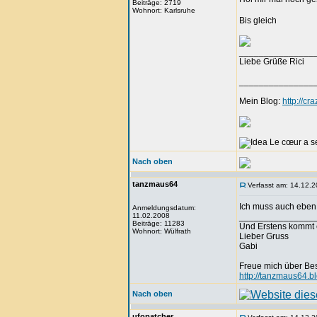
Beiträge: 2719
Wohnort: Karlsruhe
Bis gleich
_______________
Liebe Grüße Rici
_______________
Mein Blog:
http://c
Le cœur a se
Nach oben
tanzmaus64
Verfasst am: 14.12.2
Ich muss auch eben
Anmeldungsdatum:
11.02.2008
_______________
Beiträge: 11283
Und Erstens kommt 
Wohnort: Wülfrath
Lieber Gruss
Gabi
Freue mich über Be
http://tanzmaus64.b
Nach oben
ufopatcher