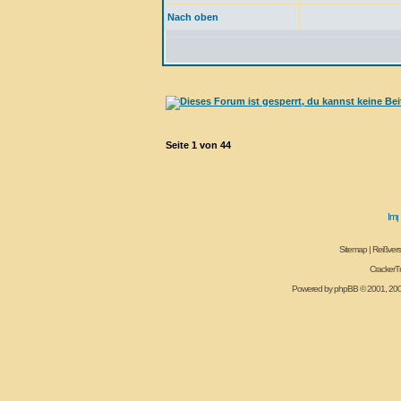
Nach oben
Seite
1
von
44
Sitemap
|
Reißvers
CrackerT
Powered by
phpBB
© 2001, 20