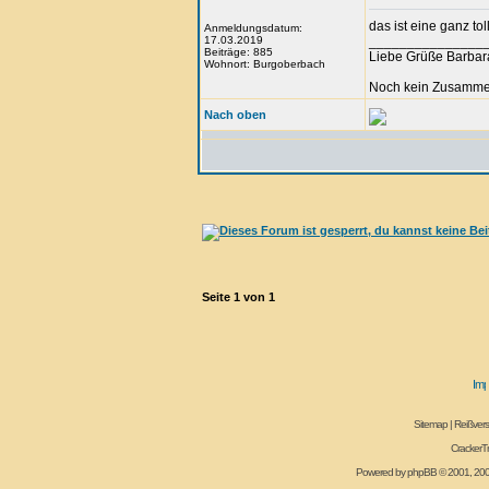
das ist eine ganz t
Anmeldungsdatum:
17.03.2019
_______________
Beiträge: 885
Liebe Grüße Barbar
Wohnort: Burgoberbach
Noch kein Zusammen
Nach oben
Seite
1
von
1
Sitemap
|
Reißvers
CrackerT
Powered by
phpBB
© 2001, 20