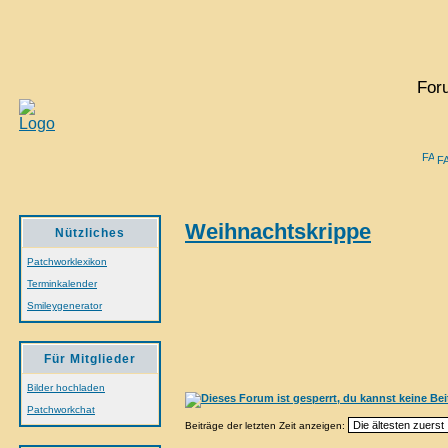
For
F
Weihnachtskrippe
Nützliches
Patchworklexikon
Terminkalender
Smileygenerator
Für Mitglieder
Bilder hochladen
Patchworkchat
Beiträge der letzten Zeit anzeigen: