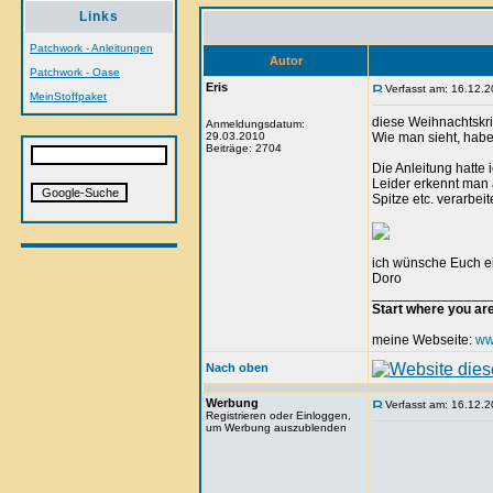
Links
Patchwork - Anleitungen
Autor
Patchwork - Oase
Eris
Verfasst am: 16.12.2
MeinStoffpaket
diese Weihnachtskr
Anmeldungsdatum:
29.03.2010
Wie man sieht, habe
Beiträge: 2704
Die Anleitung hatte
Leider erkennt man 
Spitze etc. verarbeite
ich wünsche Euch ei
Doro
_______________
Start where you ar
meine Webseite:
ww
Nach oben
Werbung
Verfasst am: 16.12.2
Registrieren oder Einloggen,
um Werbung auszublenden