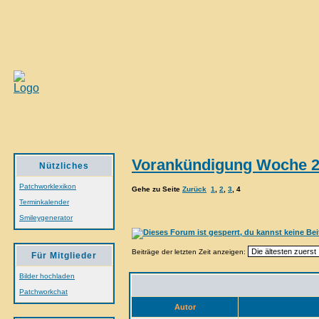
Vorankündigung Woche 2
Nützliches
Patchworklexikon
Gehe zu Seite
Zurück
1
,
2
,
3
,
4
Terminkalender
Smileygenerator
Beiträge der letzten Zeit anzeigen:
Für Mitglieder
Bilder hochladen
Patchworkchat
Autor