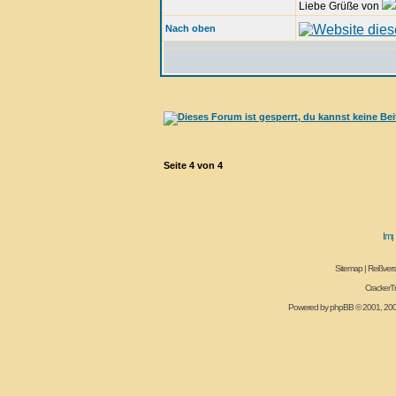
Liebe Grüße von
Nach oben
Seite
4
von
4
Sitemap
|
Reißvers
CrackerT
Powered by
phpBB
© 2001, 20