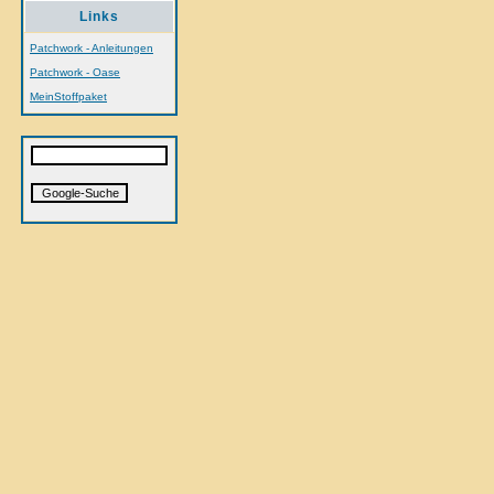
Links
Patchwork - Anleitungen
Patchwork - Oase
MeinStoffpaket