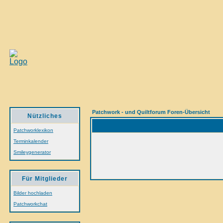
Patchwork - und Quiltforum Foren-Übersicht
Nützliches
Patchworklexikon
Terminkalender
Smileygenerator
Für Mitglieder
Bilder hochladen
Patchworkchat