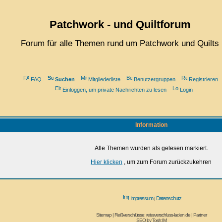
Patchwork - und Quiltforum
Forum für alle Themen rund um Patchwork und Quilts
FAQ
Suchen
Mitgliederliste
Benutzergruppen
Registrieren
Einloggen, um private Nachrichten zu lesen
Login
Information
Alle Themen wurden als gelesen markiert.
Hier klicken
, um zum Forum zurückzukehren
Impressum
Datenschutz
|
Sitemap
|
Reißverschlüsse: reissverschluss-laden.de
|
Partner
SEO by
Tosh:IM