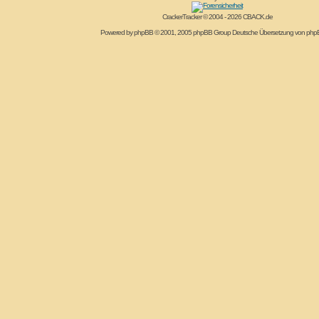
CrackerTracker © 2004 - 2026
CBACK.de
Powered by
phpBB
© 2001, 2005 phpBB Group Deutsche Übersetzung von
php