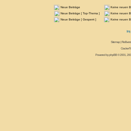
Neue Beiträge
Keine neuen B
Neue Beiträge [ Top-Thema ]
Keine neuen Be
Neue Beiträge [ Gesperrt ]
Keine neuen Be
Sitemap
|
Reißvers
CrackerT
Powered by
phpBB
© 2001, 20