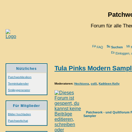
Patchwo
Forum für alle Th
FAQ
Suchen
M
Einloggen, 
Tula Pinks Modern Sampl
Nützliches
Patchworklexikon
Moderatoren
:
Hechicera
,
colli
,
Kathleen Kelly
Terminkalender
Smileygenerator
Für Mitglieder
Patchwork - und Quiltforum 
Bilder hochladen
Sampler
Patchworkchat