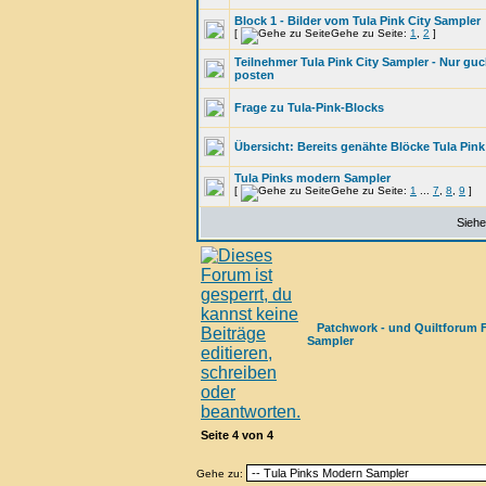
Block 1 - Bilder vom Tula Pink City Sampler
[
Gehe zu Seite:
1
,
2
]
Teilnehmer Tula Pink City Sampler - Nur guc
posten
Frage zu Tula-Pink-Blocks
Übersicht: Bereits genähte Blöcke Tula Pink
Tula Pinks modern Sampler
[
Gehe zu Seite:
1
...
7
,
8
,
9
]
Siehe
Patchwork - und Quiltforum 
Sampler
Seite
4
von
4
Gehe zu: