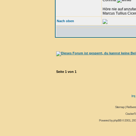
Corinna
Höre nie auf anzufa
Marcus Tullius Cice
Nach oben
Seite
1
von
1
Sitemap
|
Reißvers
CrackerT
Powered by
phpBB
© 2001, 20