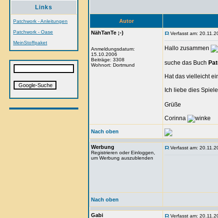
Links
Autor
Patchwork - Anleitungen
Patchwork - Oase
NähTanTe ;-)
Verfasst am: 20.11.2
MeinStoffpaket
Hallo zusammen
Anmeldungsdatum:
15.10.2006
Beiträge: 3308
suche das Buch
Pat
Wohnort: Dortmund
Hat das vielleicht 
Ich liebe dies Spiel
Grüße
Corinna
Nach oben
Werbung
Verfasst am: 20.11.2
Registrieren oder Einloggen,
um Werbung auszublenden
Nach oben
Gabi
Verfasst am: 20.11.2