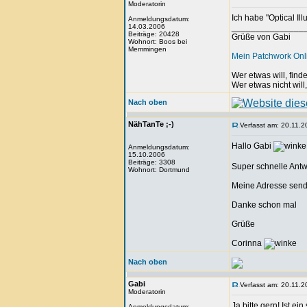
Moderatorin
Ich habe "Optical Il
Anmeldungsdatum:
14.03.2006
_______________
Beiträge: 20428
Grüße von Gabi
Wohnort: Boos bei
Memmingen
Mein Patchwork On
Wer etwas will, fin
Wer etwas nicht will
Nach oben
NähTanTe ;-)
Verfasst am: 20.11.2
Hallo Gabi
Anmeldungsdatum:
15.10.2006
Beiträge: 3308
Super schnelle Antw
Wohnort: Dortmund
Meine Adresse sende
Danke schon mal
Grüße
Corinna
Nach oben
Gabi
Verfasst am: 20.11.2
Moderatorin
Ja bitte gern! Ist ei
Anmeldungsdatum: