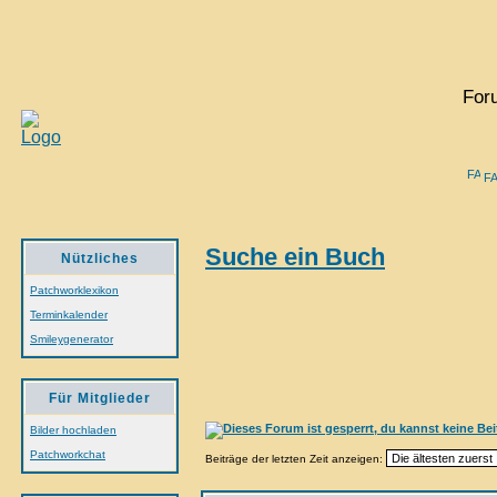
For
F
Suche ein Buch
Nützliches
Patchworklexikon
Terminkalender
Smileygenerator
Für Mitglieder
Bilder hochladen
Patchworkchat
Beiträge der letzten Zeit anzeigen: