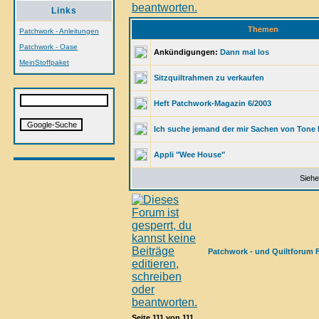
Links
Themen
Patchwork - Anleitungen
Patchwork - Oase
Ankündigungen:
Dann mal los
MeinStoffpaket
Sitzquiltrahmen zu verkaufen
Heft Patchwork-Magazin 6/2003
Ich suche jemand der mir Sachen von Tone
Appli "Wee House"
Siehe
Patchwork - und Quiltforum 
Seite
111
von
111