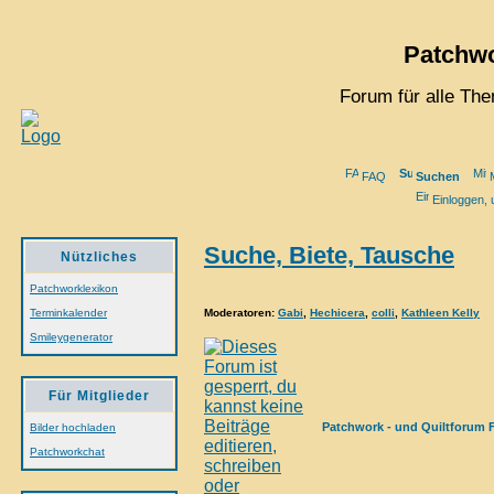
Patchwo
Forum für alle Th
FAQ
Suchen
M
Einloggen, 
Suche, Biete, Tausche
Nützliches
Patchworklexikon
Moderatoren
:
Gabi
,
Hechicera
,
colli
,
Kathleen Kelly
Terminkalender
Smileygenerator
Für Mitglieder
Patchwork - und Quiltforum 
Bilder hochladen
Patchworkchat