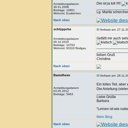
Die ist ja toll !!!!!
Anmeldungsdatum:
30.01.2008
_______________
Beiträge: 10801
Lg. Marita scherche
Wohnort: Euskirchen
Nach oben
schlüppche
Verfasst am: 27.11.2
Gefällt mir auch seh
Anmeldungsdatum:
06.10.2010
Beiträge: 10703
_______________
Wohnort: 63110 Rodgau
_______________
lieben Gruß
Christine
Nach oben
Bastelhexe
Verfasst am: 28.11.2
Ein tolles Teil, abe
Anmeldungsdatum:
Die Anleitung (viel
03.05.2012
_______________
Beiträge: 5463
Liebe Grüße
Barbara
"Lernen ist wie rude
Mein Blog
Nach oben