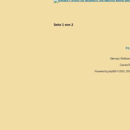
Seite
1
von
2
Sitemap
|
Reißvers
CrackerT
Powered by
phpBB
© 2001, 20