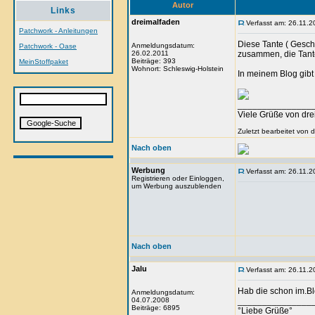
Autor
Links
dreimalfaden
Verfasst am: 26.11.2
Patchwork - Anleitungen
Diese Tante ( Gesch
Anmeldungsdatum:
Patchwork - Oase
26.02.2011
zusammen, die Tante
Beiträge: 393
MeinStoffpaket
Wohnort: Schleswig-Holstein
In meinem Blog gibt
_______________
Viele Grüße von dr
Zuletzt bearbeitet von 
Nach oben
Werbung
Verfasst am: 26.11.2
Registrieren oder Einloggen,
um Werbung auszublenden
Nach oben
Jalu
Verfasst am: 26.11.2
Hab die schon im.B
Anmeldungsdatum:
04.07.2008
_______________
Beiträge: 6895
°Liebe Grüße°