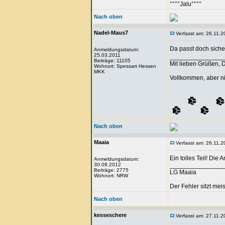
°°°°Jalu°°°°
Nach oben
Nadel-Maus7
Verfasst am: 26.11.2
Da passt doch siche
Anmeldungsdatum:
25.03.2011
_______________
Beiträge: 11105
Mit lieben Grüßen, 
Wohnort: Spessart Hessen
MKK
Vollkommen, aber ni
Nach oben
Maaia
Verfasst am: 26.11.2
Ein tolles Teil! Die
Anmeldungsdatum:
30.09.2012
_______________
Beiträge: 2775
LG Maaia
Wohnort: NRW
Der Fehler sitzt me
Nach oben
kesseschere
Verfasst am: 27.11.2