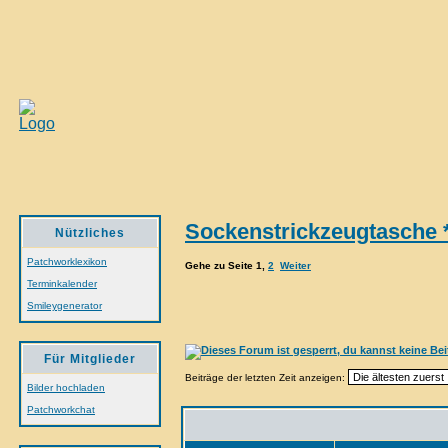
Sockenstrickzeugtasche *
Nützliches
Patchworklexikon
Gehe zu Seite
1
,
2
Weiter
Terminkalender
Smileygenerator
Für Mitglieder
Beiträge der letzten Zeit anzeigen:
Bilder hochladen
Patchworkchat