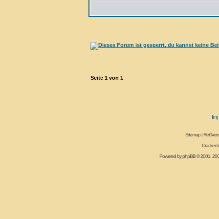
Seite
1
von
1
Sitemap
|
Reißvers
CrackerT
Powered by
phpBB
© 2001, 20