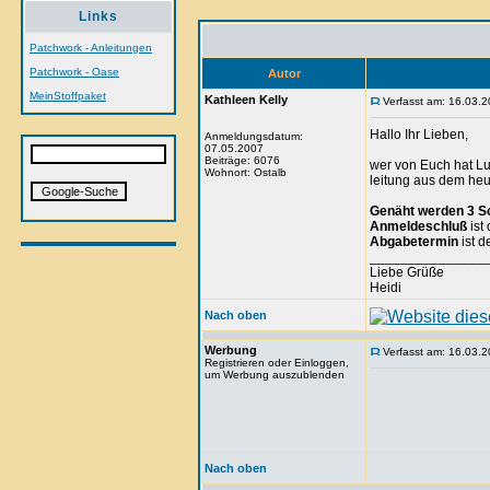
Links
Patchwork - Anleitungen
Patchwork - Oase
Autor
MeinStoffpaket
Kathleen Kelly
Verfasst am: 16.03.2
Hallo Ihr Lieben,
Anmeldungsdatum:
07.05.2007
Beiträge: 6076
wer von Euch hat Lu
Wohnort: Ostalb
leitung aus dem he
Genäht werden 3 S
Anmeldeschluß
ist
Abgabetermin
ist d
_______________
Liebe Grüße
Heidi
Nach oben
Werbung
Verfasst am: 16.03.2
Registrieren oder Einloggen,
um Werbung auszublenden
Nach oben