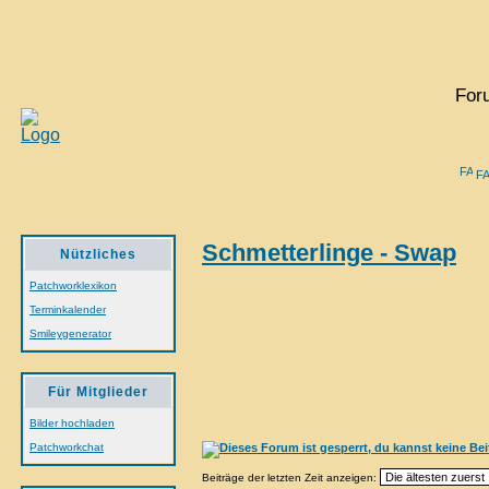
For
F
Schmetterlinge - Swap
Nützliches
Patchworklexikon
Terminkalender
Smileygenerator
Für Mitglieder
Bilder hochladen
Patchworkchat
Beiträge der letzten Zeit anzeigen: