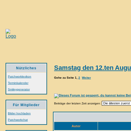
Samstag den 12.ten Augu
Nützliches
Patchworklexikon
Gehe zu Seite
1
,
2
Weiter
Terminkalender
Smileygenerator
Beiträge der letzten Zeit anzeigen:
Für Mitglieder
Bilder hochladen
Patchworkchat
Autor