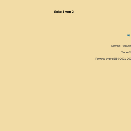
Seite
1
von
2
Sitemap
|
Reißvers
CrackerT
Powered by
phpBB
© 2001, 20