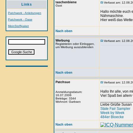
taschenbiene
Verfasst am: 12.08.2
Links
Gast
Hallo möchte euch 
Patchwork - Anleitungen
Nähmaschine.
Patchwork - Oase
Hier weiß das Wette
MeinStoffpaket
Nach oben
Werbung
Verfasst am: 12.08.2
Registrieren oder Einloggen,
um Werbung auszublenden
Nach oben
Patchsue
Verfasst am: 12.08.2
Hallo Ihr alle, von
Anmeldungsdatum:
16.07.2006
Viel Spaß bei allem 
Beiträge: 3344
_______________
Wohnort: Garbsen
Liebe Grüße Susan
State Fair Sampler
Week by Week
484er Bloecke
Nach oben