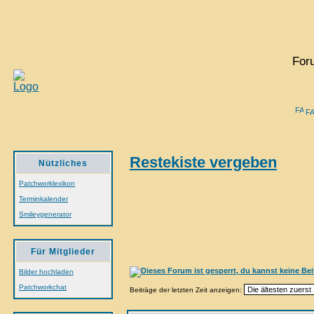
For
F
Restekiste vergeben
Nützliches
Patchworklexikon
Terminkalender
Smileygenerator
Für Mitglieder
Bilder hochladen
Patchworkchat
Beiträge der letzten Zeit anzeigen: