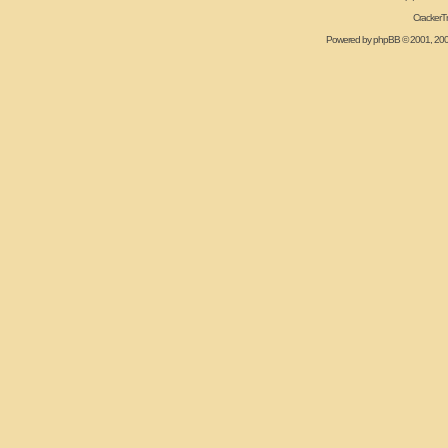
CrackerT
Powered by
phpBB
© 2001, 20