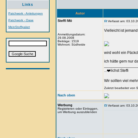
Links
Autor
Patchwork - Anleitungen
Patchwork - Oase
Steffi Mö
Verfasst am: 03.10.2
MeinStoffpaket
Vielleicht ist jeman
Anmeldungsdatum:
29.08.2008
Beiträge: 1519
Wohnort: Südheide
wird wohl ein Päck
ich hätte gern nur d
_______________
...❤️lichst Steffi
Wir sollten viel meh
Zuletzt bearbeitet von 
Nach oben
Werbung
Verfasst am: 03.10.2
Registrieren oder Einloggen,
um Werbung auszublenden