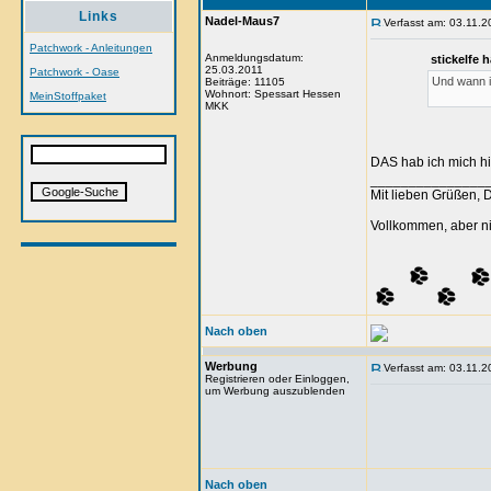
Links
Nadel-Maus7
Verfasst am: 03.11.2
Patchwork - Anleitungen
Anmeldungsdatum:
stickelfe 
25.03.2011
Patchwork - Oase
Und wann i
Beiträge: 11105
Wohnort: Spessart Hessen
MeinStoffpaket
MKK
DAS hab ich mich h
_______________
Mit lieben Grüßen, 
Vollkommen, aber ni
Nach oben
Werbung
Verfasst am: 03.11.2
Registrieren oder Einloggen,
um Werbung auszublenden
Nach oben