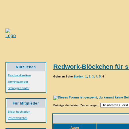
Redwork-Blöckchen für s
Nützliches
Patchworklexikon
Gehe zu Seite
Zurück
1
,
2
,
3
,
4
,
5
,
6
Terminkalender
Smileygenerator
Für Mitglieder
Beiträge der letzten Zeit anzeigen:
Bilder hochladen
Patchworkchat
Autor