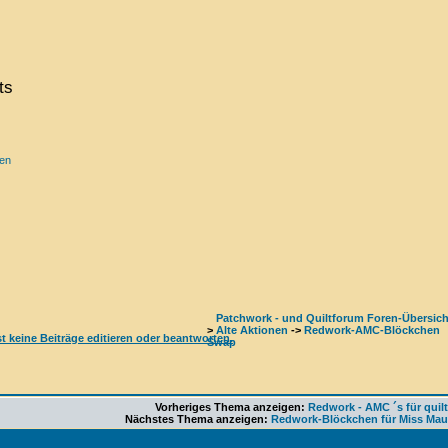
ts
ren
Patchwork - und Quiltforum Foren-Übersich
>
Alte Aktionen
->
Redwork-AMC-Blöckchen
Swap
Vorheriges Thema anzeigen:
Redwork - AMC ´s für quil
Nächstes Thema anzeigen:
Redwork-Blöckchen für Miss Ma