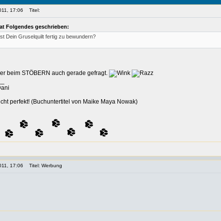
011, 17:06
Titel:
hat Folgendes geschrieben:
st Dein Gruselquilt fertig zu bewundern?
ier beim STÖBERN auch gerade gefragt.
__
Dani
cht perfekt! (Buchuntertitel von Maike Maya Nowak)
011, 17:06
Titel: Werbung