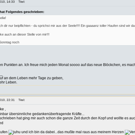
010, 14:33
Titel:
 hat Folgendes geschrieben:
udia!
h dir nur beipflichten - du sprichst mir aus der Seele!!!! Ein gaaaanz toller Haufen sind wir da
ke auch an dieser Stelle von mir!!!
Sonntag noch
len Punkten an. Ich freue mich jeden Monat soooo auf das neue Blöckchen, es ma
__
auf an dem Leben mehr Tage zu geben,
ehr Leben.
010, 22:31
Titel:
,
nbar übersinnliche gedankenübertragende Kräfte...
chrieben hat ging mir auch schon die ganze Zeit durch den Kopf und wollte es au
Haufen
und ich bin da dabei...das mußte mal raus aus meinem Herzen