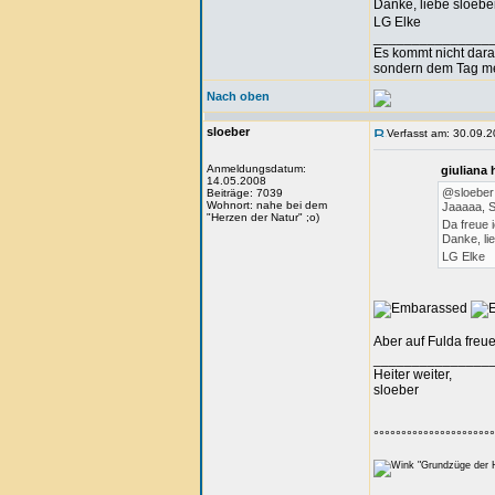
Danke, liebe sloeb
LG Elke
_______________
Es kommt nicht dar
sondern dem Tag m
Nach oben
sloeber
Verfasst am: 30.09.2
Anmeldungsdatum:
giuliana
14.05.2008
@sloeber
Beiträge: 7039
Wohnort: nahe bei dem
Jaaaaa,
"Herzen der Natur" ;o)
Da freue i
Danke, li
LG Elke
Aber auf Fulda freu
_______________
Heiter weiter,
sloeber
°°°°°°°°°°°°°°°°°°°°°°
"Grundzüge der H