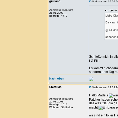
giuliana
Verfasst am: 19.09.2
Anmeldungsdatum:
curlysue
21.01.2009
Liebe Cla
Beiträge: 4772
Da kann ic
@ all: dan
schönen 
Schließe mich in al
LG Elke
_______________
Es kommt nicht dar
sondern dem Tag m
Nach oben
Steffi Mö
Verfasst am: 19.09.2
Hallo Mädels
Anmeldungsdatum:
Patcher haben schei
29.08.2008
das was Claudia ges
Beiträge: 1519
macht
Wohnort: Südheide
wir sind ein toller 