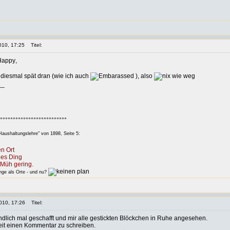
010, 17:25
Titel:
,
 diesmal spät dran (wie ich auch
), also
__
°°°°°°°°°°°°°°°°°°°°°°°°°°
aushaltungslehre" von 1898, Seite 5:
n Ort
des Ding
Müh gering.
e als Orte - und nu?
010, 17:26
Titel:
ndlich mal geschafft und mir alle gestickten Blöckchen in Ruhe angesehen.
 Zeit einen Kommentar zu schreiben.