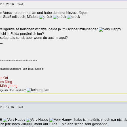
010, 23:56
Titel:
en Vorschreiberinnen an und habe dem nur hinzuzufügen:
ht Spaß mit euch, Mädels
fälligerweise tauschen wir zwei beide ja im Oktober miteinander
eicht in Fulda persönlich tun?
 später als sonst, aber wenn du auch magst?
__
°°°°°°°°°°°°°°°°°°°°°°°°°°
aushaltungslehre" von 1898, Seite 5:
n Ort
des Ding
Müh gering.
e als Orte - und nu?
010, 12:16
Titel:
EE
, habe ich natürlich noch gar nicht
ch jetzt noch viiieeelll mehr auf Fulda.....bin ehh schon sehr gespannt.