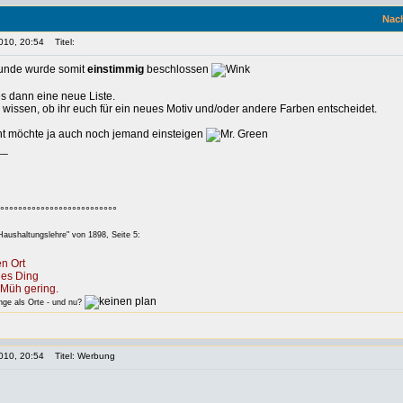
Nach
010, 20:54
Titel:
unde wurde somit
einstimmig
beschlossen
s dann eine neue Liste.
 wissen, ob ihr euch für ein neues Motiv und/oder andere Farben entscheidet.
ht möchte ja auch noch jemand einsteigen
__
°°°°°°°°°°°°°°°°°°°°°°°°°°
aushaltungslehre" von 1898, Seite 5:
n Ort
des Ding
Müh gering.
e als Orte - und nu?
010, 20:54
Titel: Werbung