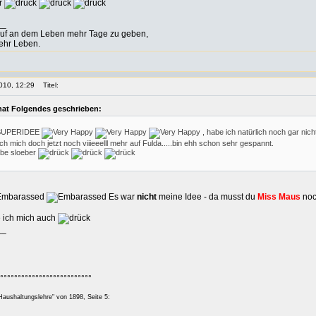
er
__
auf an dem Leben mehr Tage zu geben,
ehr Leben.
010, 12:29
Titel:
 hat Folgendes geschrieben:
 SUPERIDEE
, habe ich natürlich noch gar nic
ch mich doch jetzt noch viiieeelll mehr auf Fulda.....bin ehh schon sehr gespannt.
ebe sloeber
Es war
nicht
meine Idee - da musst du
Miss Maus
noc
e ich mich auch
__
°°°°°°°°°°°°°°°°°°°°°°°°°°
aushaltungslehre" von 1898, Seite 5: