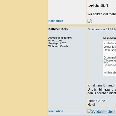
_______________
...❤️lichst Steffi
Wir sollten viel meh
Nach oben
Kathleen Kelly
Verfasst am: 23.09.2
Anmeldungsdatum:
Miss Mau
07.05.2007
Ich habe 
Beiträge: 6076
Wohnort: Ostalb
Leider feh
Oft husch
Drum mal 
Ein wirkli
Ich bin a
Ich stimme Dir auch 
Und ich bin traurig,
den Blöckchen nich
_______________
Liebe Grüße
Heidi
Nach oben