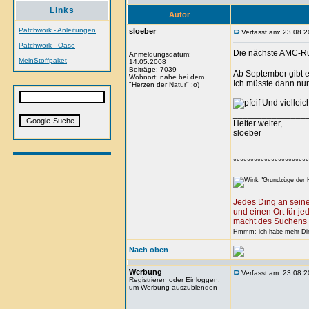
Links
Autor
Patchwork - Anleitungen
sloeber
Verfasst am: 23.08.2
Patchwork - Oase
Die nächste AMC-R
Anmeldungsdatum:
MeinStoffpaket
14.05.2008
Beiträge: 7039
Ab September gibt e
Wohnort: nahe bei dem
Ich müsste dann nur
"Herzen der Natur" ;o)
Und vielleic
_______________
Heiter weiter,
sloeber
°°°°°°°°°°°°°°°°°°°°°°
"Grundzüge der H
Jedes Ding an seine
und einen Ort für je
macht des Suchens 
Hmmm: ich habe mehr Ding
Nach oben
Werbung
Verfasst am: 23.08.2
Registrieren oder Einloggen,
um Werbung auszublenden