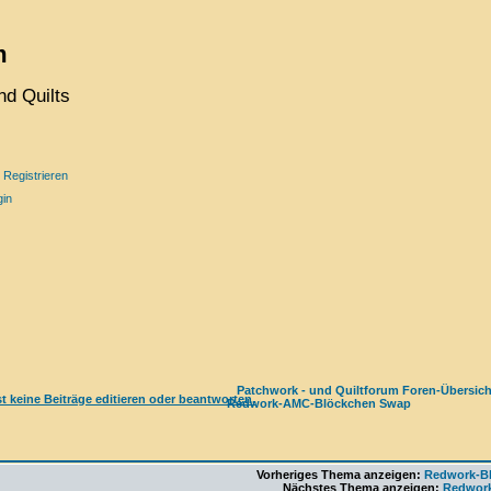
m
d Quilts
Registrieren
gin
Patchwork - und Quiltforum Foren-Übersich
Redwork-AMC-Blöckchen Swap
Vorheriges Thema anzeigen:
Redwork-Bl
Nächstes Thema anzeigen:
Redwork 