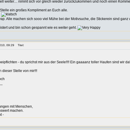
ell weiter.... nimmt sich vor gleich wieder zurückzukommen und noch einen Kommen
Stelle ein großes Kompliment an Euch alle.
Swap. Alle machen sich sooo viel Mühe bei der Motivsuche, die Stickerein sind ganz 
istert und bin schon gespannt wie es weiter geht.
010, 09:29
Titel:
eipflichten - du sprichst mir aus der Seele!!!! Ein gaaaanz toller Haufen sind wir da!
 dieser Stelle von mir!!!
och
__
ungen mit Menschen,
nswert machen.
t -