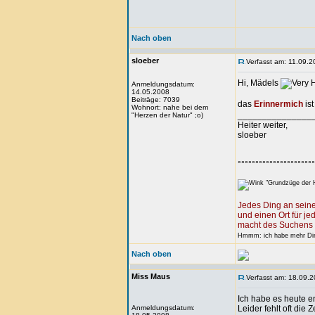
Nach oben
sloeber
Verfasst am: 11.09.2
Hi, Mädels
Anmeldungsdatum:
14.05.2008
Beiträge: 7039
das
Erinnermich
ist
Wohnort: nahe bei dem
_______________
"Herzen der Natur" ;o)
Heiter weiter,
sloeber
°°°°°°°°°°°°°°°°°°°°°°
"Grundzüge der H
Jedes Ding an seine
und einen Ort für je
macht des Suchens 
Hmmm: ich habe mehr Ding
Nach oben
Miss Maus
Verfasst am: 18.09.2
Ich habe es heute e
Anmeldungsdatum:
Leider fehlt oft die