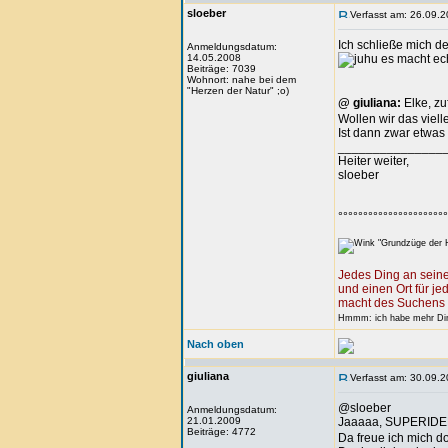
sloeber
Verfasst am: 26.09.2
Ich schließe mich d
Anmeldungsdatum:
14.05.2008
es macht ec
Beiträge: 7039
Wohnort: nahe bei dem
"Herzen der Natur" ;o)
@ giuliana:
Elke, zu
Wollen wir das viell
Ist dann zwar etwas
_______________
Heiter weiter,
sloeber
°°°°°°°°°°°°°°°°°°°°°°
"Grundzüge der H
Jedes Ding an seine
und einen Ort für je
macht des Suchens 
Hmmm: ich habe mehr Ding
Nach oben
giuliana
Verfasst am: 30.09.2
@sloeber
Anmeldungsdatum:
21.01.2009
Jaaaaa, SUPERID
Beiträge: 4772
Da freue ich mich do