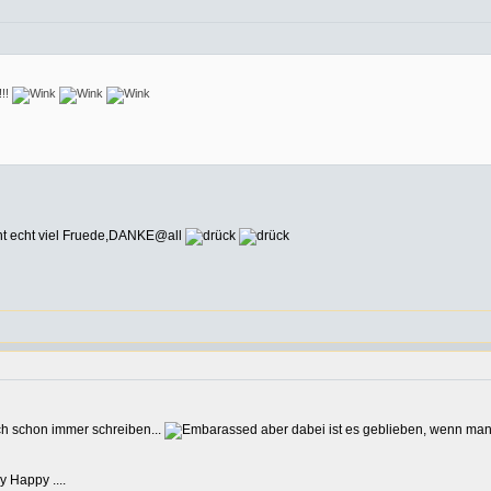
!!!
cht echt viel Fruede,DANKE@all
ch schon immer schreiben...
aber dabei ist es geblieben, wenn man 
....