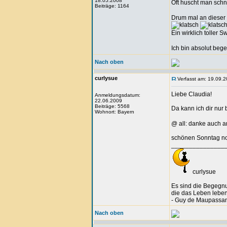
18.05.2008
Oft huscht man schn
Beiträge: 1164
Drum mal an dieser 
Ein wirklich toller 
Ich bin absolut bege
Nach oben
curlysue
Verfasst am: 19.09.2
Liebe Claudia!
Anmeldungsdatum:
22.06.2009
Beiträge: 5568
Da kann ich dir nur b
Wohnort: Bayern
@ all: danke auch an
schönen Sonntag n
_______________
curlysue
Es sind die Begegn
die das Leben lebe
- Guy de Maupassan
Nach oben