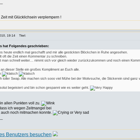
__
r Zeit mit Glücklichsein verplempern !
010, 19:14
Titel:
s hat Folgendes geschrieben:
es heute endlich mal geschafft und mir alle gestickten Blöckchen in Ruhe angesehen.
lt oft die Zeit einen Kommentar zu schreiben.
t man schnell weiter.... nimmt sich vor gleich wieder zurückzukommen und noch einen Komme
an dieser Stelle ein großes Kompliment an Euch alle.
ch toller Swap. Alle machen sich sooo viel Mühe bei der Motivsuche, die Stickerein sind ganz 
bsolut begeistert und bin schon gespannt wie es weiter geht.
in allen Punkten voll zu.
 dass ich wegen Zeitmangel bei
t auch noch mitmachen konnte.
__