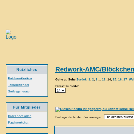
Redwork-AMC/Blöckche
Nützliches
Patchworklexikon
Gehe zu Seite
Zurück
1
,
2
,
3
...
13
,
14
,
15
,
16
,
17
Wei
Terminkalender
Direkt zu Seite:
Smileygenerator
Für Mitglieder
Bilder hochladen
Beiträge der letzten Zeit anzeigen:
Patchworkchat