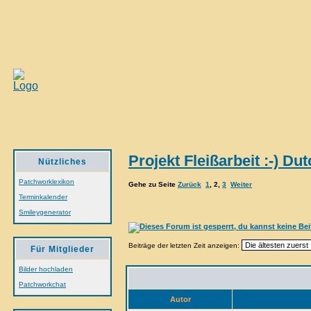
Projekt Fleißarbeit :-) Du
Nützliches
Patchworklexikon
Gehe zu Seite
Zurück
1
,
2
,
3
Weiter
Terminkalender
Smileygenerator
Beiträge der letzten Zeit anzeigen:
Für Mitglieder
Bilder hochladen
Patchworkchat
Autor