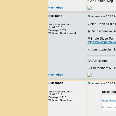
"Geh Deinen Weg u
Nach oben
Nikkihund
Verfasst am: 20.07.2
Vielen Dank für die
Anmeldungsdatum:
24.02.2015
Beiträge: 1072
@Rennschnecke Dutch 
Wohnort: Nordfriesland
@Brigie Diese Techn
https://www.patchwor
Ich bin inzwischen 
_______________
_______________
Gruß Nikkihund
Bis zu meinem 6. L
Nach oben
Dilldappen
Verfasst am: 20.07.2
Anmeldungsdatum:
Nikkihund
17.02.2018
Beiträge: 1416
Wohnort: Sauerland
https://ww
Ich bin in