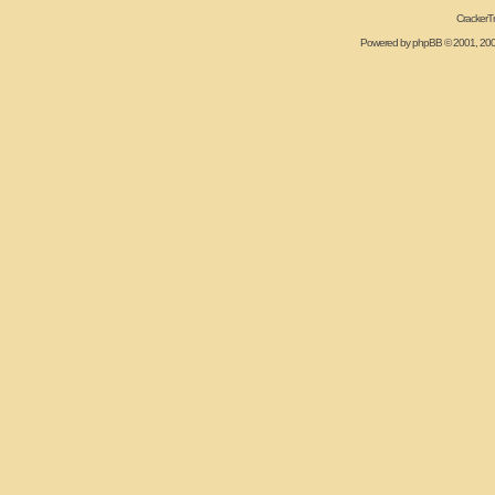
CrackerT
Powered by
phpBB
© 2001, 20