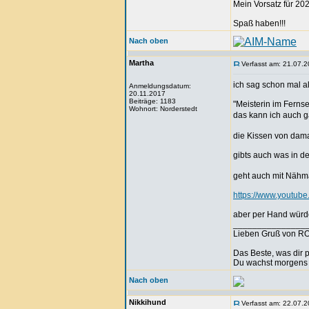
Mein Vorsatz für 202
Spaß haben!!!
Nach oben
Martha
Verfasst am: 21.07.2
ich sag schon mal al
Anmeldungsdatum:
20.11.2017
Beiträge: 1183
"Meisterin im Ferns
Wohnort: Norderstedt
das kann ich auch g
die Kissen von damal
gibts auch was in d
geht auch mit Nähma
https://www.youtu
aber per Hand würde 
_______________
Lieben Gruß von R
Das Beste, was dir 
Du wachst morgens a
Nach oben
Nikkihund
Verfasst am: 22.07.2