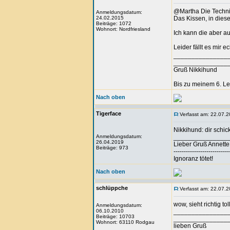
@Martha Die Techni
Anmeldungsdatum:
24.02.2015
Das Kissen, in dies
Beiträge: 1072
Wohnort: Nordfriesland
Ich kann die aber a
Leider fällt es mir 
_______________
_______________
Gruß Nikkihund
Bis zu meinem 6. L
Nach oben
Tigerface
Verfasst am: 22.07.2
Nikkihund: dir schic
Anmeldungsdatum:
_______________
26.04.2019
Lieber Gruß Annette
Beiträge: 973
---------------------------
Ignoranz tötet!
Nach oben
schlüppche
Verfasst am: 22.07.2
wow, sieht richtig tol
Anmeldungsdatum:
06.10.2010
_______________
Beiträge: 10703
_______________
Wohnort: 63110 Rodgau
lieben Gruß