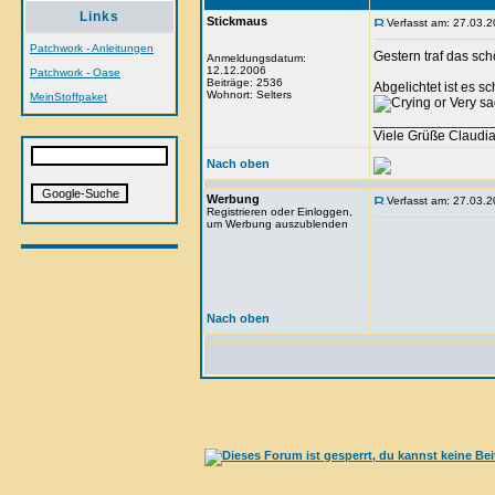
Links
Stickmaus
Verfasst am: 27.03.2
Patchwork - Anleitungen
Gestern traf das sc
Anmeldungsdatum:
12.12.2006
Patchwork - Oase
Beiträge: 2536
Abgelichtet ist es 
Wohnort: Selters
MeinStoffpaket
_______________
Viele Grüße Claudi
Nach oben
Werbung
Verfasst am: 27.03.2
Registrieren oder Einloggen,
um Werbung auszublenden
Nach oben