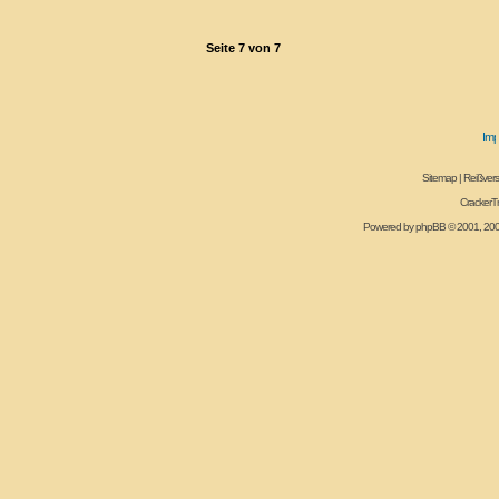
Seite
7
von
7
Sitemap
|
Reißvers
CrackerT
Powered by
phpBB
© 2001, 20