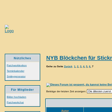
NYB Blöckchen für Stic
Nützliches
Patchworklexikon
Gehe zu Seite
Zurück
1
,
2
,
3
,
4
,
5
,
6
,
7
Terminkalender
Smileygenerator
Für Mitglieder
Beiträge der letzten Zeit anzeigen:
Bilder hochladen
Patchworkchat
Autor