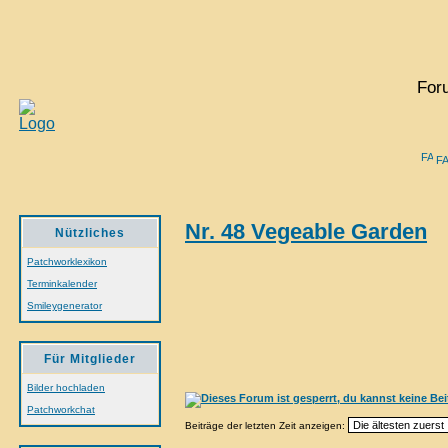
For
F
Nr. 48 Vegeable Garden
Nützliches
Patchworklexikon
Terminkalender
Smileygenerator
Für Mitglieder
Bilder hochladen
Patchworkchat
Beiträge der letzten Zeit anzeigen: