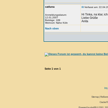
catluna
Verfasst am: 22.04.2
Hi Tinka, na klar, 
Anmeldungsdatum:
12.01.2007
Liebe Grüße
Beiträge: 189
Anita
Wohnort: Nähe Köln
Nach oben
Seite
1
von
1
Sitemap
|
Reißvers
CrackerT
Powered by
phpBB
© 2001, 20