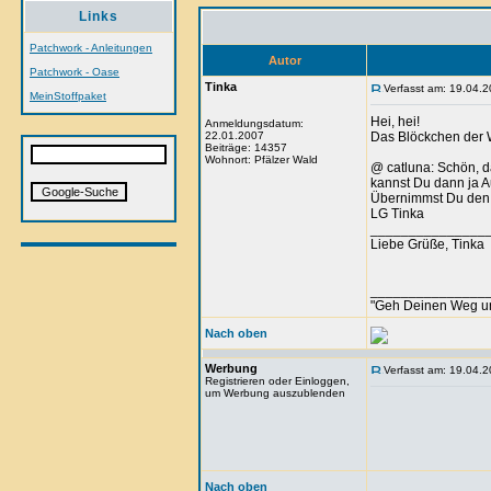
Links
Patchwork - Anleitungen
Autor
Patchwork - Oase
Tinka
Verfasst am: 19.04.2
MeinStoffpaket
Hei, hei!
Anmeldungsdatum:
22.01.2007
Das Blöckchen der W
Beiträge: 14357
Wohnort: Pfälzer Wald
@ catluna: Schön, d
kannst Du dann ja 
Übernimmst Du den
LG Tinka
_______________
Liebe Grüße, Tinka
_______________
"Geh Deinen Weg u
Nach oben
Werbung
Verfasst am: 19.04.2
Registrieren oder Einloggen,
um Werbung auszublenden
Nach oben