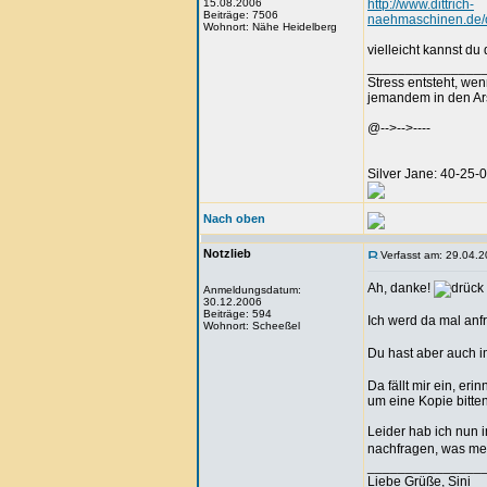
15.08.2006
http://www.dittrich-
Beiträge: 7506
naehmaschinen.de/o
Wohnort: Nähe Heidelberg
vielleicht kannst d
_______________
Stress entsteht, we
jemandem in den Arsc
@-->-->----
Silver Jane: 40-25
Nach oben
Notzlieb
Verfasst am: 29.04.2
Ah, danke!
Anmeldungsdatum:
30.12.2006
Beiträge: 594
Ich werd da mal anfr
Wohnort: Scheeßel
Du hast aber auch 
Da fällt mir ein, e
um eine Kopie bitte
Leider hab ich nun 
nachfragen, was me
_______________
Liebe Grüße, Sini