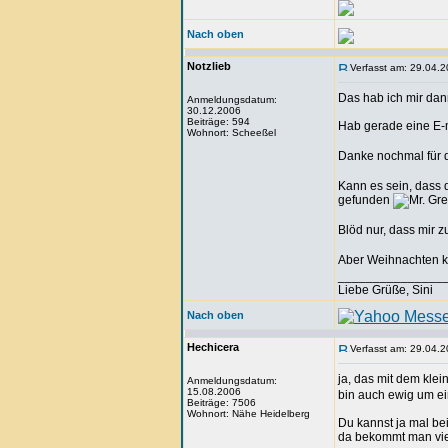
Nach oben
Notzlieb
Verfasst am: 29.04.2
Das hab ich mir dan
Anmeldungsdatum:
30.12.2006
Beiträge: 594
Hab gerade eine E-
Wohnort: Scheeßel
Danke nochmal für 
Kann es sein, dass 
gefunden
Blöd nur, dass mir z
Aber Weihnachten 
_______________
Liebe Grüße, Sini
Nach oben
Hechicera
Verfasst am: 29.04.2
ja, das mit dem kle
Anmeldungsdatum:
15.08.2006
bin auch ewig um e
Beiträge: 7506
Wohnort: Nähe Heidelberg
Du kannst ja mal be
da bekommt man vie