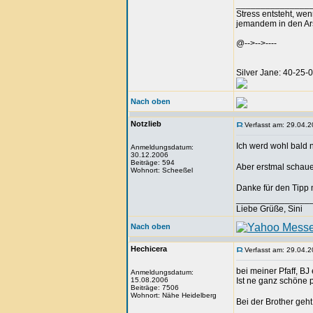
_______________
Stress entsteht, we
jemandem in den Arsc
@-->-->----
Silver Jane: 40-25
Nach oben
Notzlieb
Verfasst am: 29.04.2
Ich werd wohl bald
Anmeldungsdatum:
30.12.2006
Beiträge: 594
Aber erstmal schau
Wohnort: Scheeßel
Danke für den Tipp 
_______________
Liebe Grüße, Sini
Nach oben
Hechicera
Verfasst am: 29.04.2
bei meiner Pfaff, B
Anmeldungsdatum:
15.08.2006
Ist ne ganz schöne 
Beiträge: 7506
Wohnort: Nähe Heidelberg
Bei der Brother geht