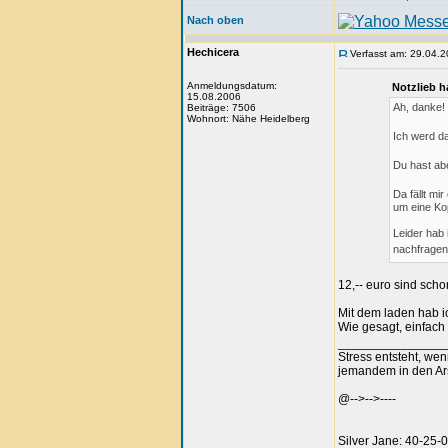
Nach oben
Hechicera
Verfasst am: 29.04.2
Anmeldungsdatum:
Notzlieb h
15.08.2006
Ah, danke!
Beiträge: 7506
Wohnort: Nähe Heidelberg
Ich werd da
Du hast ab
Da fällt mi
um eine Kop
Leider hab
nachfragen
12,-- euro sind schon
Mit dem laden hab i
Wie gesagt, einfach
_______________
Stress entsteht, we
jemandem in den Arsc
@-->-->----
Silver Jane: 40-25