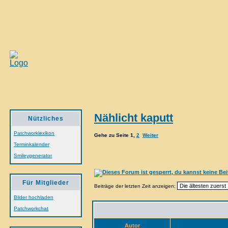
Nählicht kaputt
Nützliches
Patchworklexikon
Gehe zu Seite
1
,
2
Weiter
Terminkalender
Smileygenerator
Für Mitglieder
Beiträge der letzten Zeit anzeigen:
Bilder hochladen
Patchworkchat
Autor