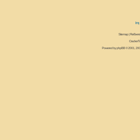
Sitemap
|
Reißvers
CrackerT
Powered by
phpBB
© 2001, 20