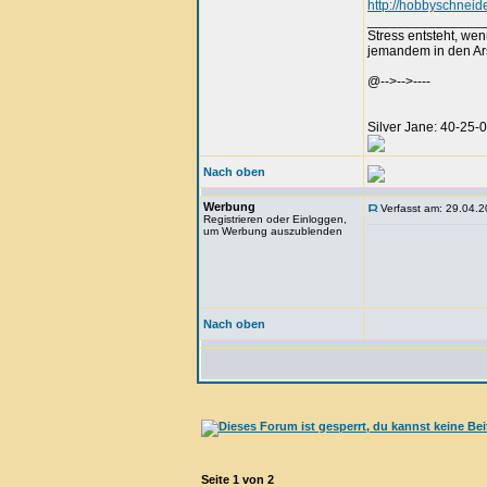
http://hobbyschneide
_______________
Stress entsteht, we
jemandem in den Arsc
@-->-->----
Silver Jane: 40-25
Nach oben
Werbung
Verfasst am: 29.04.2
Registrieren oder Einloggen,
um Werbung auszublenden
Nach oben
Seite
1
von
2