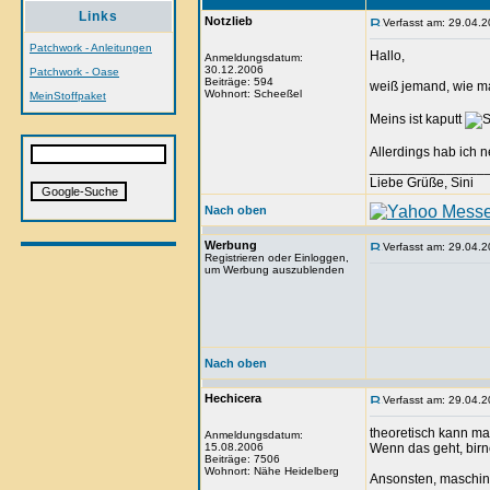
Links
Notzlieb
Verfasst am: 29.04.2
Patchwork - Anleitungen
Hallo,
Anmeldungsdatum:
30.12.2006
Patchwork - Oase
Beiträge: 594
weiß jemand, wie ma
Wohnort: Scheeßel
MeinStoffpaket
Meins ist kaputt
Allerdings hab ich ne
_______________
Liebe Grüße, Sini
Nach oben
Werbung
Verfasst am: 29.04.2
Registrieren oder Einloggen,
um Werbung auszublenden
Nach oben
Hechicera
Verfasst am: 29.04.2
theoretisch kann man
Anmeldungsdatum:
15.08.2006
Wenn das geht, bir
Beiträge: 7506
Wohnort: Nähe Heidelberg
Ansonsten, maschin