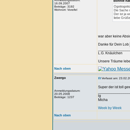
Anmeldungsdatum:
Bonnie ha
16.09.2007
Ogottogottog
Beiträge: 3192
Wohnort: Voreifel
Die Sache m
Der ist ja
liebe Grüß
war aber keine Absic
Danke für Dein Lob
_______________
L.G. Knäulchen
Unsere Träume leben
Nach oben
Zwergo
Verfasst am: 23.02.2
Super der ist toll 
Anmeldungsdatum:
_______________
20.05.2008
lg
Beiträge: 1237
Micha
Week by Week
Nach oben