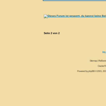
Seite
2
von
2
Sitemap
|
Reißvers
CrackerT
Powered by
phpBB
© 2001, 20