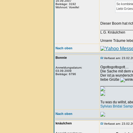
16.09.2007
So kombini
Beiträge: 3192
Wohnort: Voreifel
Liebi Grües
Dieser Boom hat ric
_______________
L.G. Knäulchen
Unsere Träume leben
Nach oben
Bonnie
Verfasst am: 23.02.2
Ogottogottogott....
Anmeldungsdatum:
03.09.2009
Die Sache mit dem w
Beiträge: 6796
Der ist ja wunders
liebe Grüße
_______________
Tu was du willst, a
Sylvias Bridal Samp
Nach oben
knäulchen
Verfasst am: 23.02.2