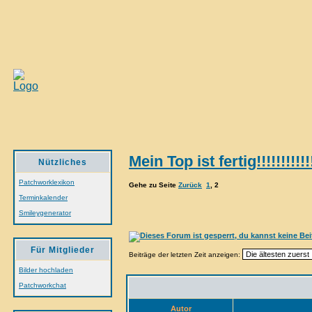
Mein Top ist fertig!!!!!!!!!!!
Nützliches
Patchworklexikon
Gehe zu Seite
Zurück
1
,
2
Terminkalender
Smileygenerator
Für Mitglieder
Beiträge der letzten Zeit anzeigen:
Bilder hochladen
Patchworkchat
Autor