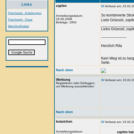
Links
zapfen
Verfasst am: 23.02.2
Patchwork - Anleitungen
So kombinierte Sti
Anmeldungsdatum:
18.06.2008
Patchwork - Oase
Liebi Grüessli, zapf
Beiträge: 1954
_______________
MeinStoffpaket
Liebs Grüessli, zapf
---------------------
Herzlich Rita
Kein Weg ist zu lan
Seite.
Nach oben
Werbung
Verfasst am: 23.02.2
Registrieren oder Einloggen,
um Werbung auszublenden
Nach oben
knäulchen
Verfasst am: 23.02.2
Anmeldungsdatum:
zapfen hat