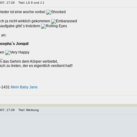
007, 17:29
Titel: LS 9 und J 1
ieder ist eine woche vorbei
ch ja nicht wirklich gekommen
saufgabe gibt´s trotzdem
 an:
osepha´s Jonquil
hen
__
nn das Gehirn dem Körper verbietet,
h zu treten, der es eigentlich verdient hat!!
-0-1431
Mein Baby Jane
007, 17:29
Titel: Werbung