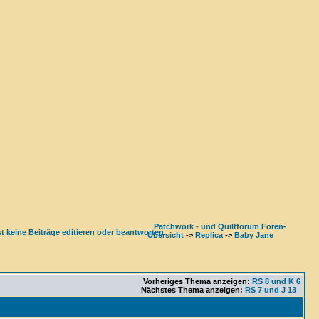
Patchwork - und Quiltforum Foren-
Übersicht
->
Replica
->
Baby Jane
Vorheriges Thema anzeigen:
RS 8 und K 6
Nächstes Thema anzeigen:
RS 7 und J 13