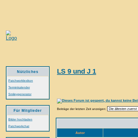
LS 9 und J 1
Nützliches
Patchworklexikon
Terminkalender
Smileygenerator
Beiträge der letzten Zeit anzeigen:
Für Mitglieder
Bilder hochladen
Patchworkchat
Autor