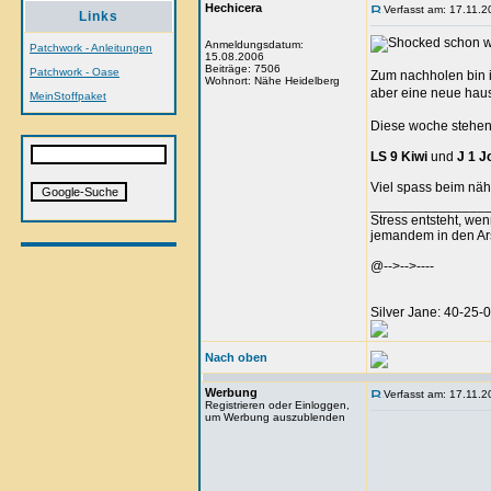
Hechicera
Verfasst am: 17.11.2
Links
schon w
Anmeldungsdatum:
Patchwork - Anleitungen
15.08.2006
Beiträge: 7506
Patchwork - Oase
Zum nachholen bin i
Wohnort: Nähe Heidelberg
aber eine neue hau
MeinStoffpaket
Diese woche stehen
LS 9 Kiwi
und
J 1 J
Viel spass beim nä
_______________
Stress entsteht, we
jemandem in den Arsc
@-->-->----
Silver Jane: 40-25
Nach oben
Werbung
Verfasst am: 17.11.2
Registrieren oder Einloggen,
um Werbung auszublenden