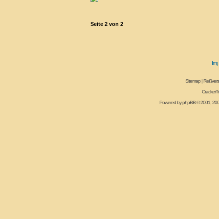
Seite
2
von
2
Sitemap
|
Reißvers
CrackerT
Powered by
phpBB
© 2001, 20