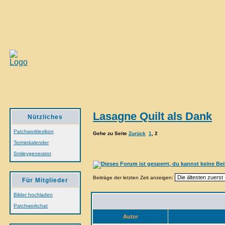
Lasagne Quilt als Dank
Nützliches
Patchworklexikon
Gehe zu Seite
Zurück
1
,
2
Terminkalender
Smileygenerator
Beiträge der letzten Zeit anzeigen:
Für Mitglieder
Bilder hochladen
Patchworkchat
Autor