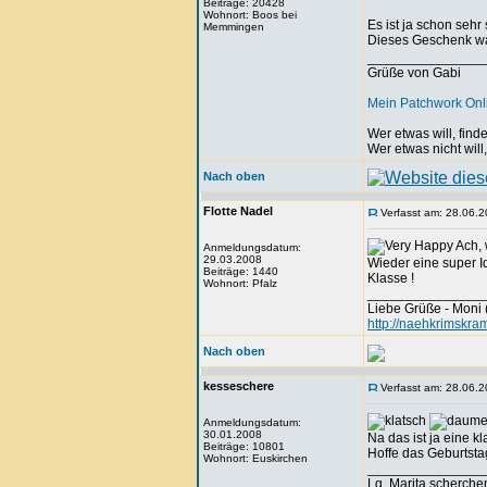
Beiträge: 20428
Wohnort: Boos bei
Es ist ja schon seh
Memmingen
Dieses Geschenk wa
_______________
Grüße von Gabi
Mein Patchwork On
Wer etwas will, fin
Wer etwas nicht will
Nach oben
Flotte Nadel
Verfasst am: 28.06.2
Ach, 
Anmeldungsdatum:
29.03.2008
Wieder eine super I
Beiträge: 1440
Klasse !
Wohnort: Pfalz
_______________
Liebe Grüße - Moni 
http://naehkrimskra
Nach oben
kesseschere
Verfasst am: 28.06.2
Anmeldungsdatum:
30.01.2008
Na das ist ja eine kl
Beiträge: 10801
Hoffe das Geburtstag
Wohnort: Euskirchen
_______________
Lg. Marita scherche