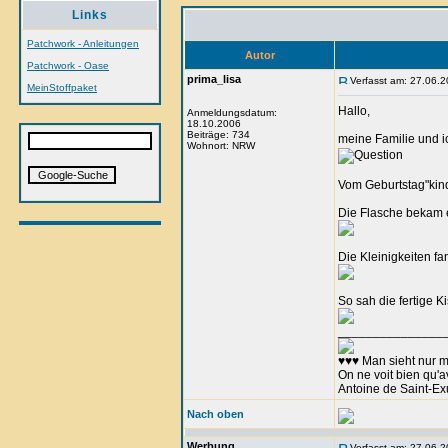
Links
Patchwork - Anleitungen
Autor
Patchwork - Oase
prima_lisa
Verfasst am: 27.06.2
MeinStoffpaket
Hallo,
Anmeldungsdatum:
18.10.2006
Beiträge: 734
meine Familie und i
Wohnort: NRW
Vom Geburtstag"kind"
Die Flasche bekam 
Die Kleinigkeiten f
So sah die fertige Ki
_______________
♥♥♥ Man sieht nur m
On ne voit bien qu'av
Antoine de Saint-E
Nach oben
Werbung
Verfasst am: 27.06.2