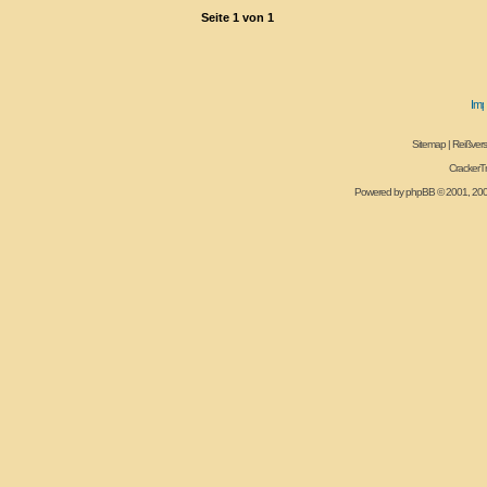
Seite
1
von
1
Sitemap
|
Reißvers
CrackerT
Powered by
phpBB
© 2001, 20