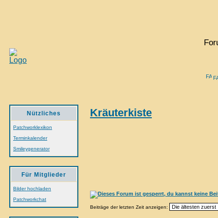
For
F
Kräuterkiste
Nützliches
Patchworklexikon
Terminkalender
Smileygenerator
Für Mitglieder
Bilder hochladen
Patchworkchat
Beiträge der letzten Zeit anzeigen: