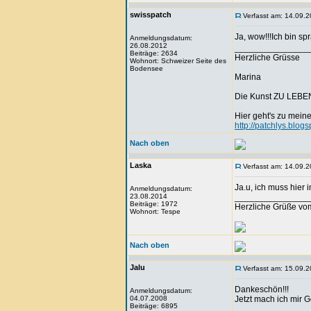
swisspatch
Verfasst am: 14.09.2
Ja, wow!!!Ich bin s
Anmeldungsdatum:
26.08.2012
_______________
Beiträge: 2634
Herzliche Grüsse
Wohnort: Schweizer Seite des
Bodensee
Marina
Die Kunst ZU LEBEN 
Hier geht's zu mein
http://patchlys.blog
Nach oben
Laska
Verfasst am: 14.09.2
Ja.u, ich muss hier
Anmeldungsdatum:
23.08.2014
_______________
Beiträge: 1972
Herzliche Grüße vo
Wohnort: Tespe
Nach oben
Jalu
Verfasst am: 15.09.2
Dankeschön!!!
Anmeldungsdatum:
04.07.2008
Jetzt mach ich mir 
Beiträge: 6895
_______________