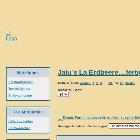
Jalu`s La Erdbeere....ferti
Nützliches
Patchworklexikon
Gehe zu Seite
Zurück
1
,
2
,
3
... ,
13
,
14
,
15
Weiter
Terminkalender
Direkt zu Seite:
Smileygenerator
Für Mitglieder
Bilder hochladen
Beiträge der letzten Zeit anzeigen:
Patchworkchat