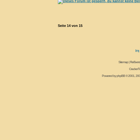
Seite
14
von
15
Sitemap
|
Reißvers
CrackerT
Powered by
phpBB
© 2001, 20