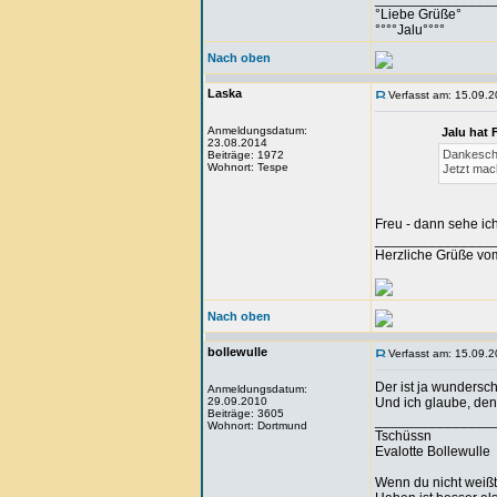
°Liebe Grüße°
°°°°Jalu°°°°
Nach oben
Laska
Verfasst am: 15.09.2
Anmeldungsdatum:
Jalu hat 
23.08.2014
Dankeschö
Beiträge: 1972
Wohnort: Tespe
Jetzt mac
Freu - dann sehe ich
_______________
Herzliche Grüße vo
Nach oben
bollewulle
Verfasst am: 15.09.2
Der ist ja wundersc
Anmeldungsdatum:
29.09.2010
Und ich glaube, den
Beiträge: 3605
_______________
Wohnort: Dortmund
Tschüssn
Evalotte Bollewulle
Wenn du nicht weißt,