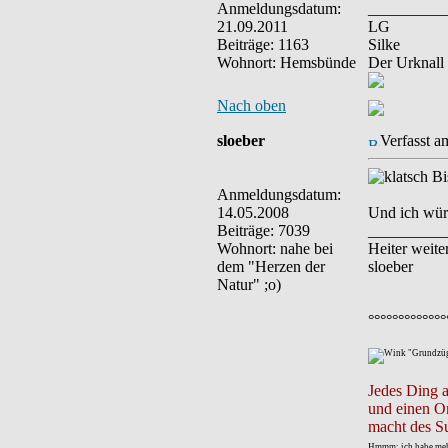
Anmeldungsdatum:
__________
21.09.2011
LG
Beiträge: 1163
Silke
Wohnort: Hemsbünde
Der Urknall
Nach oben
sloeber
Verfasst a
Bis
Anmeldungsdatum:
14.05.2008
Und ich würd
Beiträge: 7039
__________
Wohnort: nahe bei
Heiter weiter
dem "Herzen der
sloeber
Natur" ;o)
°°°°°°°°°°°°°
"Grundzüge
Jedes Ding a
und einen Or
macht des S
Hmmm: ich habe mehr