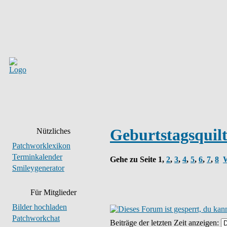
Geburtstagsquil
Nützliches
Patchworklexikon
Terminkalender
Gehe zu Seite
1
,
2
,
3
,
4
,
5
,
6
,
7
,
8
W
Smileygenerator
Für Mitglieder
Bilder hochladen
Patchworkchat
Beiträge der letzten Zeit anzeigen: