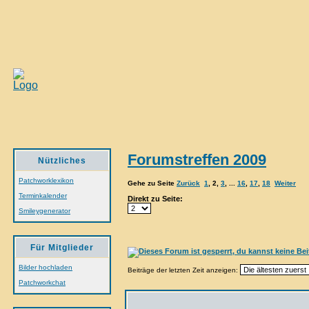
Forumstreffen 2009
Nützliches
Patchworklexikon
Gehe zu Seite
Zurück
1
,
2
,
3
, ...
16
,
17
,
18
Weiter
Terminkalender
Direkt zu Seite:
Smileygenerator
Für Mitglieder
Bilder hochladen
Beiträge der letzten Zeit anzeigen:
Patchworkchat