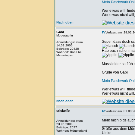
Mein Patchwork On
Wer etwas will, fin
Wer etwas nicht will
Nach oben
Gabi
Verfasst am: 28.02.2
Moderatorin
Super, dass doch sc
Anmeldungsdatum:
14.03.2006
Beiträge: 20428
Hab euch schon mal 
Wohnort: Boos bei
Memmingen
Muss leider so früh
_______________
Grüße von Gabi
Mein Patchwork On
Wer etwas will, fin
Wer etwas nicht will
Nach oben
stickelfe
Verfasst am: 01.03.2
Merk mich bitte auc
Anmeldungsdatum:
23.06.2008
_______________
Beiträge: 2577
Grüße aus dem Mün
Wohnort: Münsterland
Ulrike