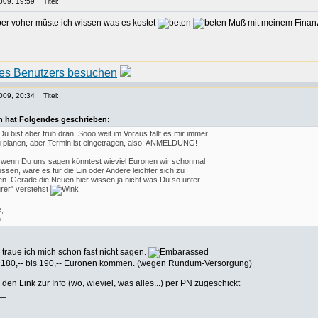
009, 19:59
Titel:
ber voher müste ich wissen was es kostet
Muß mit meinem Finanz
009, 20:34
Titel:
n hat Folgendes geschrieben:
Du bist aber früh dran. Sooo weit im Voraus fällt es mir immer
 planen, aber Termin ist eingetragen, also: ANMELDUNG!
 wenn Du uns sagen könntest wieviel Euronen wir schonmal
sen, wäre es für die Ein oder Andere leichter sich zu
en. Gerade die Neuen hier wissen ja nicht was Du so unter
urer" verstehst
e,
n
traue ich mich schon fast nicht sagen.
x. 180,-- bis 190,-- Euronen kommen. (wegen Rundum-Versorgung)
den Link zur Info (wo, wieviel, was alles...) per PN zugeschickt
__