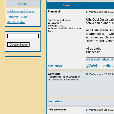
Links
Autor
Patchwork - Anleitungen
Prinzessin
Verfasst am: 26.02.2
Patchwork - Oase
Uih, Gabi Du bist ab
Anmeldungsdatum:
MeinStoffpaket
12.11.2007
schwer zu planen, 
Beiträge: 751
Wohnort: bei Kirchheim unter
Ach Gabi, wenn Du 
Teck
sparen müssen, wäre 
entscheiden. Gerade
"etwas teurer" verst
Alles Liebe,
Prinzessin
_______________
www.swing-style.de
Nach oben
Werbung
Verfasst am: 26.02.2
Registrieren oder Einloggen,
um Werbung auszublenden
Nach oben
nele peterson
Verfasst am: 26.02.2