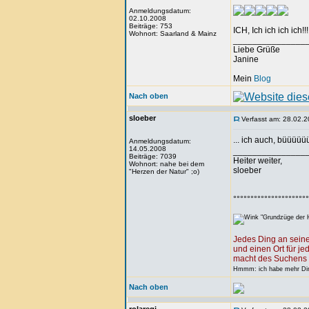
Anmeldungsdatum:
02.10.2008
Beiträge: 753
ICH, Ich ich ich ich!!!!
Wohnort: Saarland & Mainz
_______________
Liebe Grüße
Janine
Mein
Blog
Nach oben
sloeber
Verfasst am: 28.02.2
... ich auch, büü
Anmeldungsdatum:
14.05.2008
_______________
Beiträge: 7039
Heiter weiter,
Wohnort: nahe bei dem
sloeber
"Herzen der Natur" ;o)
°°°°°°°°°°°°°°°°°°°°°°
"Grundzüge der H
Jedes Ding an seine
und einen Ort für je
macht des Suchens 
Hmmm: ich habe mehr Ding
Nach oben