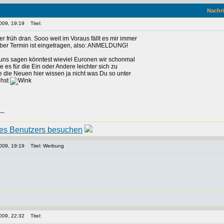
Nachri
009, 19:19
Titel:
er früh dran. Sooo weit im Voraus fällt es mir immer
aber Termin ist eingetragen, also: ANMELDUNG!
uns sagen könntest wieviel Euronen wir schonmal
es für die Ein oder Andere leichter sich zu
 die Neuen hier wissen ja nicht was Du so unter
ehst
__
009, 19:19
Titel: Werbung
009, 22:32
Titel: