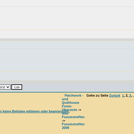
Patchwork -
Gehe zu Seite
Zurück
1
,
2
,
3
, 
und
Quiltforum
Foren-
Übersicht
->
Alte
Forumstreffen
->
Forumstreffen
2009