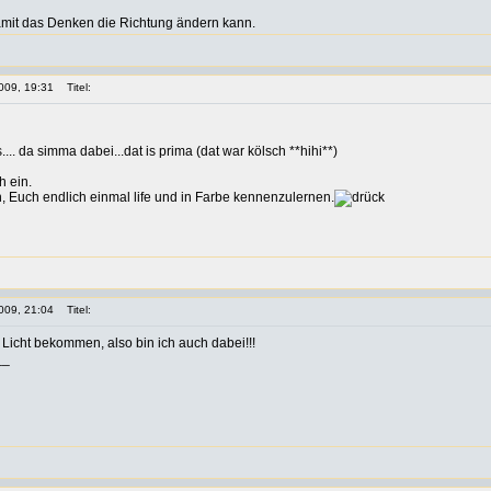
damit das Denken die Richtung ändern kann.
009, 19:31
Titel:
.. da simma dabei...dat is prima (dat war kölsch **hihi**)
h ein.
n, Euch endlich einmal life und in Farbe kennenzulernen.
009, 21:04
Titel:
 Licht bekommen, also bin ich auch dabei!!!
__