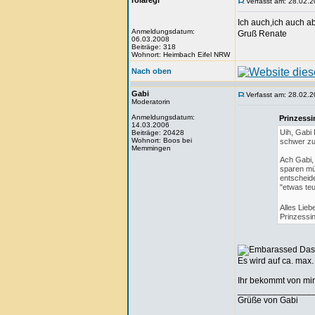
rolaregi
Verfasst am: 28.02.2
Ich auch,ich auch a
Anmeldungsdatum:
Gruß Renate
06.03.2008
Beiträge: 318
Wohnort: Heimbach Eifel NRW
Nach oben
Gabi
Verfasst am: 28.02.2
Moderatorin
Anmeldungsdatum:
Prinzessi
14.03.2006
Uih, Gabi 
Beiträge: 20428
Wohnort: Boos bei
schwer zu
Memmingen
Ach Gabi,
sparen müs
entscheid
"etwas te
Alles Lieb
Prinzessi
Das 
Es wird auf ca. ma
Ihr bekommt von mir 
_______________
Grüße von Gabi