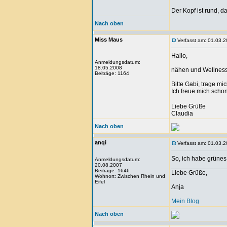
Der Kopf ist rund, 
Nach oben
Miss Maus
Verfasst am: 01.03.2
Hallo,
Anmeldungsdatum:
18.05.2008
nähen und Wellness..
Beiträge: 1164
Bitte Gabi, trage mic
Ich freue mich scho
Liebe Grüße
Claudia
Nach oben
anqi
Verfasst am: 01.03.2
So, ich habe grünes
Anmeldungsdatum:
20.08.2007
_______________
Beiträge: 1646
Liebe Grüße,
Wohnort: Zwischen Rhein und
Eifel
Anja
Mein Blog
Nach oben