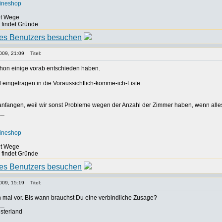
lineshop
det Wege
, findet Gründe
009, 21:09
Titel:
hon einige vorab entschieden haben.
eingetragen in die Voraussichtlich-komme-ich-Liste.
 anfangen, weil wir sonst Probleme wegen der Anzahl der Zimmer haben, wenn alles
__
lineshop
det Wege
, findet Gründe
009, 15:19
Titel:
h mal vor. Bis wann brauchst Du eine verbindliche Zusage?
__
sterland