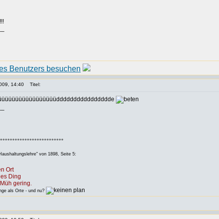
!!
__
009, 14:40
Titel:
üüüüüüüüüüüüüüüüüüüüdddddddddddddddde
__
°°°°°°°°°°°°°°°°°°°°°°°°°°
aushaltungslehre" von 1898, Seite 5:
n Ort
des Ding
Müh gering.
e als Orte - und nu?