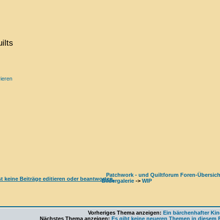
ilts
ieren
Patchwork - und Quiltforum Foren-Übersich
Bildergalerie
->
WIP
Vorheriges Thema anzeigen:
Ein bärchenhafter Kin
Nächstes Thema anzeigen:
Es gibt keine neueren Themen in diesem 