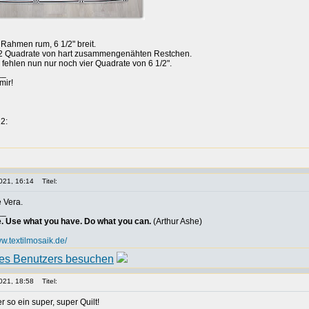
n Rahmen rum, 6 1/2" breit.
32 Quadrate von hart zusammengenähten Restchen.
r fehlen nun nur noch vier Quadrate von 6 1/2".
__
mir!
2:
021, 16:14
Titel:
e Vera.
__
e. Use what you have. Do what you can.
(Arthur Ashe)
w.textilmosaik.de/
021, 18:58
Titel:
r so ein super, super Quilt!