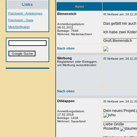
Links
Autor
Patchwork - Anleitungen
Bienenstich
Verfasst am: 24.11.2
Patchwork - Oase
Das gefällt mir auch 
Anmeldungsdatum:
MeinStoffpaket
08.01.2011
Beiträge: 7649
Ich habe zwei Kiste
Wohnort: Niedersachsen
_______________
Gruß Bienenstich
Nach oben
Werbung
Verfasst am: 24.11.2
Registrieren oder Einloggen,
um Werbung auszublenden
Nach oben
Dilldappen
Verfasst am: 24.11.2
Dein neues Projekt ge
Anmeldungsdatum:
17.02.2018
Beiträge: 1416
_______________
Wohnort: Sauerland
Liebe Grüße
Roswitha