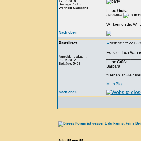
17.02.2018
Beiträge: 1416
_______________
Wohnort: Sauerland
Liebe Grüße
Roswitha
Wir können die Wind
Nach oben
Bastelhexe
Verfasst am: 22.12.2
Es ist einfach Wahn
Anmeldungsdatum:
_______________
03.05.2012
Liebe Grüße
Beiträge: 5463
Barbara
"Lernen ist wie rude
Mein Blog
Nach oben
Seite
55
von
55