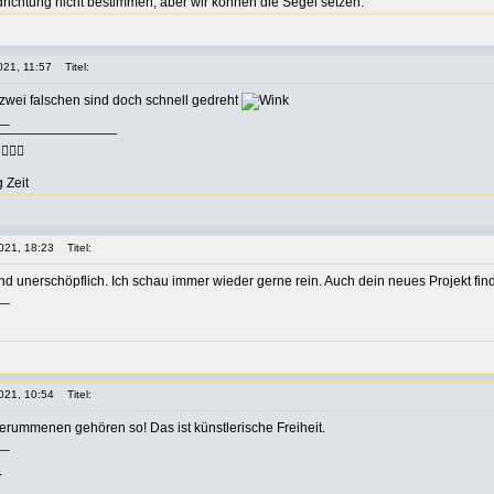
richtung nicht bestimmen, aber wir können die Segel setzen.
021, 11:57
Titel:
zwei falschen sind doch schnell gedreht
__
—————————
🏻‍♀️
 Zeit
021, 18:23
Titel:
nd unerschöpflich. Ich schau immer wieder gerne rein. Auch dein neues Projekt fin
__
021, 10:54
Titel:
erummenen gehören so! Das ist künstlerische Freiheit.
__
-