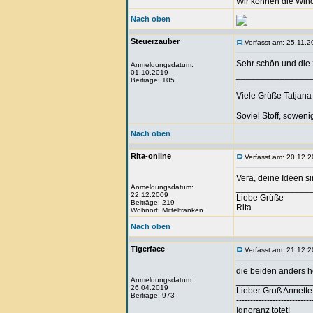
Wir können die Wind
Nach oben
Steuerzauber
Verfasst am: 25.11.2
Sehr schön und die 
Anmeldungsdatum:
01.10.2019
_______________
Beiträge: 105
—————————
Viele Grüße Tatjana 🧙
Soviel Stoff, sowenig
Nach oben
Rita-online
Verfasst am: 20.12.2
Vera, deine Ideen si
Anmeldungsdatum:
_______________
22.12.2009
Liebe Grüße
Beiträge: 219
Rita
Wohnort: Mittelfranken
Nach oben
Tigerface
Verfasst am: 21.12.2
die beiden anders h
Anmeldungsdatum:
_______________
26.04.2019
Lieber Gruß Annette
Beiträge: 973
---------------------------
Ignoranz tötet!