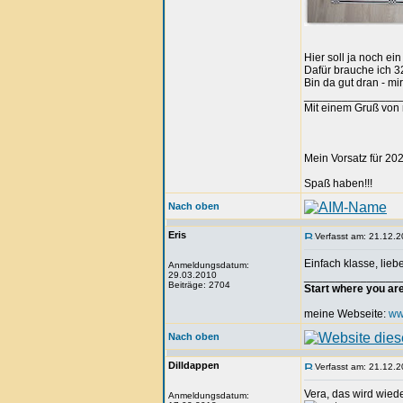
Hier soll ja noch ei
Dafür brauche ich 
Bin da gut dran - mi
_______________
Mit einem Gruß von 
Mein Vorsatz für 202
Spaß haben!!!
Nach oben
Eris
Verfasst am: 21.12.2
Einfach klasse, lieb
Anmeldungsdatum:
29.03.2010
_______________
Beiträge: 2704
Start where you ar
meine Webseite:
ww
Nach oben
Dilldappen
Verfasst am: 21.12.2
Vera, das wird wiede
Anmeldungsdatum: