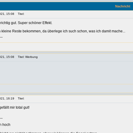
Nachricht
021, 15:08
Titel:
richtig gut. Super schöner Effekt.
n kleine Reste bekommen, da überlege ich such schon, was ich damit mache...
__
021, 15:08
Titel: Werbung
021, 16:19
Titel:
fällt mir total gut!
__