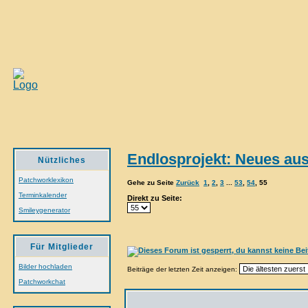
Endlosprojekt: Neues aus
Nützliches
Patchworklexikon
Gehe zu Seite
Zurück
1
,
2
,
3
...
53
,
54
,
55
Terminkalender
Direkt zu Seite:
Smileygenerator
Für Mitglieder
Bilder hochladen
Beiträge der letzten Zeit anzeigen:
Patchworkchat