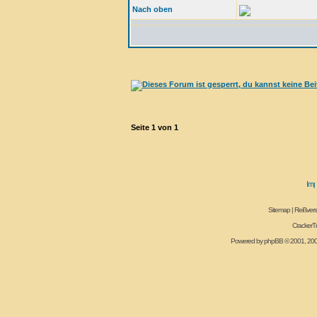
Nach oben
Seite
1
von
1
Sitemap
|
Reißvers
CrackerT
Powered by
phpBB
© 2001, 20