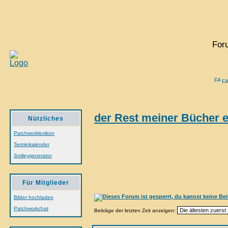
For
F
der Rest meiner Bücher e
Nützliches
Patchworklexikon
Terminkalender
Smileygenerator
Für Mitglieder
Bilder hochladen
Patchworkchat
Beiträge der letzten Zeit anzeigen: