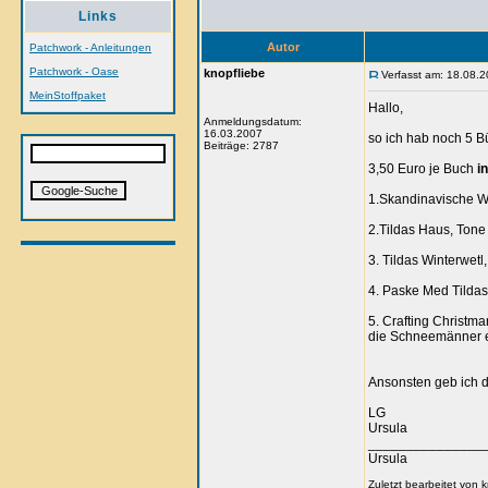
Links
Autor
Patchwork - Anleitungen
Patchwork - Oase
knopfliebe
Verfasst am: 18.08.2
MeinStoffpaket
Hallo,
Anmeldungsdatum:
16.03.2007
so ich hab noch 5 B
Beiträge: 2787
3,50 Euro je Buch
in
1.Skandinavische Wi
2.Tildas Haus, Tone
3. Tildas Winterwetl
4. Paske Med Tildas 
5. Crafting Christma
die Schneemänner e
Ansonsten geb ich di
LG
Ursula
_______________
Ursula
Zuletzt bearbeitet von 