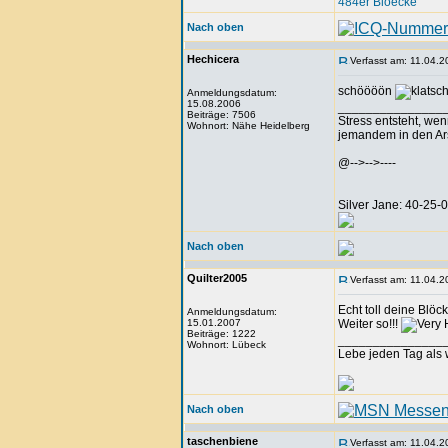
484er Bloecke
Nach oben
Hechicera
Verfasst am: 11.04.2
schöööön
Anmeldungsdatum:
15.08.2006
_______________
Beiträge: 7506
Stress entsteht, we
Wohnort: Nähe Heidelberg
jemandem in den Arsc
@-->-->----
Silver Jane: 40-25
Nach oben
Quilter2005
Verfasst am: 11.04.2
Echt toll deine Blöck
Anmeldungsdatum:
15.01.2007
Weiter so!!!
Beiträge: 1222
_______________
Wohnort: Lübeck
Lebe jeden Tag als w
Nach oben
taschenbiene
Verfasst am: 11.04.2