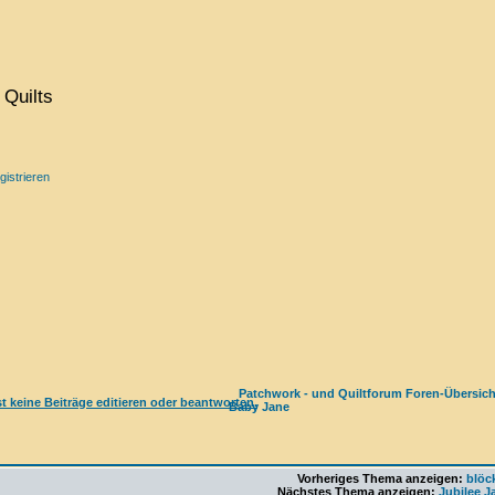
Quilts
gistrieren
Patchwork - und Quiltforum Foren-Übersich
Baby Jane
Vorheriges Thema anzeigen:
blöc
Nächstes Thema anzeigen:
Jubilee J