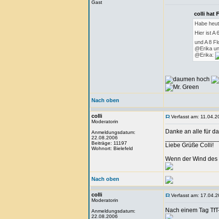
Gast
colli hat
Habe heut
Hier ist A
und A 8 Fl
@Erika und
@Erika:
Nach oben
colli
Verfasst am: 11.04.2
Moderatorin
Danke an alle für d
Anmeldungsdatum:
22.08.2006
_______________
Beiträge: 11197
Liebe Grüße Colli!
Wohnort: Bielefeld
Wenn der Wind des 
Nach oben
colli
Verfasst am: 17.04.2
Moderatorin
Nach einem Tag TfT-
Anmeldungsdatum:
22.08.2006