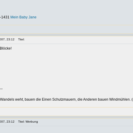
-0-1431
Mein Baby Jane
007, 23:12
Titel:
Blöcke!
__
Wandels weht, bauen die Einen Schutzmauern, die Anderen bauen Windmühlen. (c
007, 23:12
Titel: Werbung