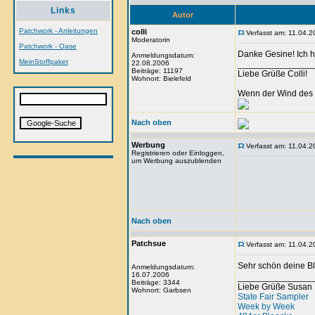
Links
Autor
Patchwork - Anleitungen
colli
Verfasst am: 11.04.2
Moderatorin
Patchwork - Oase
Danke Gesine! Ich h
Anmeldungsdatum:
MeinStoffpaket
22.08.2006
_______________
Beiträge: 11197
Liebe Grüße Colli!
Wohnort: Bielefeld
Wenn der Wind des 
Nach oben
Werbung
Verfasst am: 11.04.2
Registrieren oder Einloggen,
um Werbung auszublenden
Nach oben
Patchsue
Verfasst am: 11.04.2
Sehr schön deine Bl
Anmeldungsdatum:
16.07.2006
_______________
Beiträge: 3344
Liebe Grüße Susan
Wohnort: Garbsen
State Fair Sampler
Week by Week