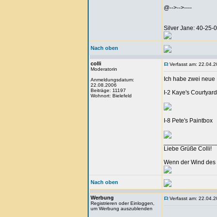
@-->-->----
Silver Jane: 40-25
Nach oben
colli
Verfasst am: 22.04.2
Moderatorin
Ich habe zwei neue 
Anmeldungsdatum:
22.08.2006
Beiträge: 11197
I-2 Kaye's Courtyard
Wohnort: Bielefeld
I-8 Pete's Paintbox
_______________
Liebe Grüße Colli!
Wenn der Wind des 
Nach oben
Werbung
Verfasst am: 22.04.2
Registrieren oder Einloggen,
um Werbung auszublenden