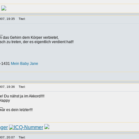
007, 19:35
Titel:
__
nn das Gehirn dem Körper verbietet,
h zu treten, der es eigentlich verdient hat!!
-0-1431
Mein Baby Jane
007, 19:36
Titel:
e! Du nähst ja im Akkord!!!!
__
är es dein letzter!!!
007, 20:07
Titel: