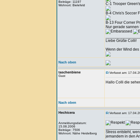
Beiträge: 11197
C-1 Trooper Green'
Wohnort: Bielefeld
B-4 Chris's Soccer F
B-13 Four Corner P
Nur gerade sannen k
_______________
Liebe Grüße Colli!
Wenn der Wind des 
Nach oben
taschenbiene
Verfasst am: 17.04.2
Gast
Hallo Colli die sehen
Nach oben
Hechicera
Verfasst am: 17.04.2
Anmeldungsdatum:
15.08.2006
_______________
Beiträge: 7506
Stress entsteht, we
Wohnort: Nähe Heidelberg
jemandem in den Arsc