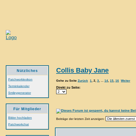
Collis Baby Jane
Nützliches
Patchworklexikon
Gehe zu Seite
Zurück
1
,
2
,
3
, ...
14
,
15
,
16
Weiter
Terminkalender
Direkt zu Seite:
Smileygenerator
Für Mitglieder
Bilder hochladen
Beiträge der letzten Zeit anzeigen:
Patchworkchat