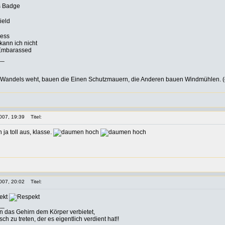
s Badge
ield
ress
ann ich nicht
__
Wandels weht, bauen die Einen Schutzmauern, die Anderen bauen Windmühlen. (c
007, 19:39
Titel:
 ja toll aus, klasse.
007, 20:02
Titel:
__
nn das Gehirn dem Körper verbietet,
h zu treten, der es eigentlich verdient hat!!