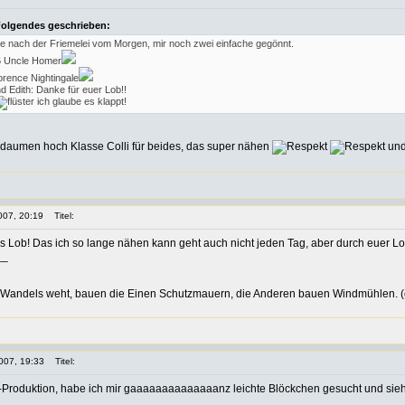
 Folgendes geschrieben:
e nach der Friemelei vom Morgen, mir noch zwei einfache gegönnt.
 6 Uncle Homer
orence Nightingale
 Edith: Danke für euer Lob!!
ich glaube es klappt!
Klasse Colli für beides, das super nähen
und 
007, 20:19
Titel:
as Lob! Das ich so lange nähen kann geht auch nicht jeden Tag, aber durch euer L
__
Wandels weht, bauen die Einen Schutzmauern, die Anderen bauen Windmühlen. (c
007, 19:33
Titel:
Produktion, habe ich mir gaaaaaaaaaaaaaanz leichte Blöckchen gesucht und siehe