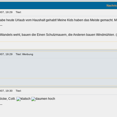
Nachric
007, 19:29
Titel:
abe heute Urlaub vom Haushalt gehabt! Meine Kids haben das Meiste gemacht. Mal 
__
Wandels weht, bauen die Einen Schutzmauern, die Anderen bauen Windmühlen. (c
007, 19:29
Titel: Werbung
007, 19:30
Titel:
öcke, Colli.
__