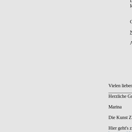
D
I
N
A
Vielen liebe
__________
Herzliche G
Marina
Die Kunst ZU
Hier geht's 