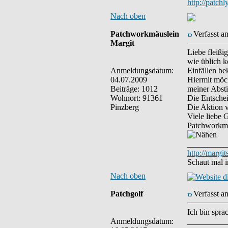
http://patch
Nach oben
Patchworkmäuslein
Verfasst a
Margit
Liebe fleißi
wie üblich 
Anmeldungsdatum:
Einfällen b
04.07.2009
Hiermit möch
Beiträge: 1012
meiner Abst
Wohnort: 91361
Die Entschei
Pinzberg
Die Aktion v
Viele liebe 
Patchworkmäu
__________
http://margi
Schaut mal 
Nach oben
Patchgolf
Verfasst a
Ich bin spra
Anmeldungsdatum:
__________