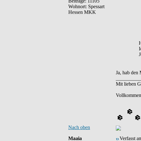
Beiträge: 11105
Wohnort: Spessart
Hessen MKK
H
I
J
Ja, hab den 
__________
Mit lieben 
Vollkommen,
Nach oben
Maaia
Verfasst a