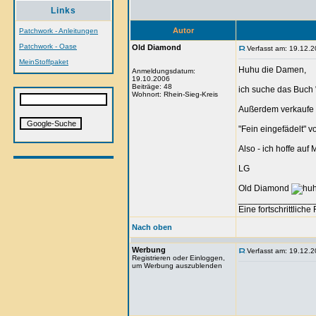
Links
Autor
Patchwork - Anleitungen
Patchwork - Oase
Old Diamond
Verfasst am: 19.12.2
MeinStoffpaket
Huhu die Damen,
Anmeldungsdatum:
19.10.2006
Beiträge: 48
ich suche das Buch 
Wohnort: Rhein-Sieg-Kreis
Außerdem verkaufe 
"Fein eingefädelt"
Also - ich hoffe auf M
LG
Old Diamond
_______________
Eine fortschrittlich
Nach oben
Werbung
Verfasst am: 19.12.2
Registrieren oder Einloggen,
um Werbung auszublenden