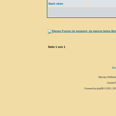
Nach oben
Seite
1
von
1
Sitemap
|
Reißvers
CrackerT
Powered by
phpBB
© 2001, 20