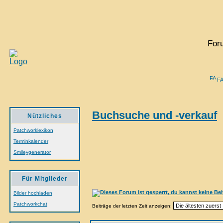
For
F
Buchsuche und -verkauf
Nützliches
Patchworklexikon
Terminkalender
Smileygenerator
Für Mitglieder
Bilder hochladen
Patchworkchat
Beiträge der letzten Zeit anzeigen: