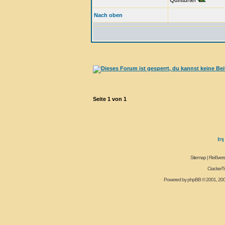
Quiltturtel
Nach oben
Seite
1
von
1
Sitemap
|
Reißvers
CrackerT
Powered by
phpBB
© 2001, 20