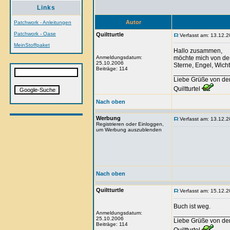
Links
Autor
Patchwork - Anleitungen
Patchwork - Oase
Quiltturtle
Verfasst am: 13.12.2
MeinStoffpaket
Hallo zusammen,
Anmeldungsdatum:
möchte mich von dem
25.10.2006
Sterne, Engel, Wicht
Beiträge: 114
_______________
Liebe Grüße von de
Quiltturtel
Nach oben
Werbung
Verfasst am: 13.12.2
Registrieren oder Einloggen,
um Werbung auszublenden
Nach oben
Quiltturtle
Verfasst am: 15.12.2
Buch ist weg.
Anmeldungsdatum:
_______________
25.10.2006
Liebe Grüße von de
Beiträge: 114