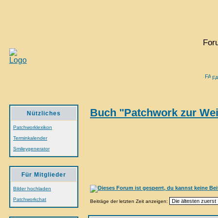
For
F
Buch "Patchwork zur Wei
Nützliches
Patchworklexikon
Terminkalender
Smileygenerator
Für Mitglieder
Bilder hochladen
Patchworkchat
Beiträge der letzten Zeit anzeigen: