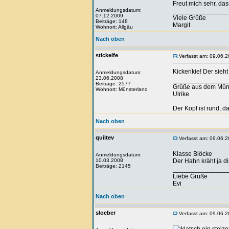
Freut mich sehr, dass
Anmeldungsdatum:
_______________
07.12.2009
Viele Grüße
Beiträge: 148
Margit
Wohnort: Allgäu
Nach oben
stickelfe
Verfasst am: 09.06.2
Kickerikie! Der sieh
Anmeldungsdatum:
23.06.2008
_______________
Beiträge: 2577
Grüße aus dem Mün
Wohnort: Münsterland
Ulrike
Der Kopf ist rund, 
Nach oben
quiltev
Verfasst am: 09.06.2
Klasse Blöcke
Anmeldungsdatum:
10.03.2008
Der Hahn kräht ja d
Beiträge: 2145
_______________
Liebe Grüße
Evi
Nach oben
sloeber
Verfasst am: 09.06.2