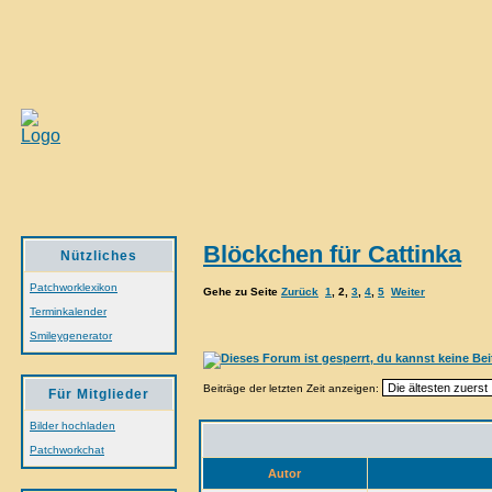
Blöckchen für Cattinka
Nützliches
Patchworklexikon
Gehe zu Seite
Zurück
1
,
2
,
3
,
4
,
5
Weiter
Terminkalender
Smileygenerator
Beiträge der letzten Zeit anzeigen:
Für Mitglieder
Bilder hochladen
Patchworkchat
Autor