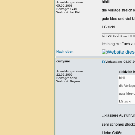
hihiii ...
Anmeldungsdatum:
05.09.2008
Beiträge: 1740
die Vorlage streich 
Wohnort: bei Kiel
gute Idee und viel k
LG zicki
_______________
ich versuchs .... im
ich blog mit Euch
Nach oben
curlysue
Verfasst am: 08.07.2
Anmeldungsdatum:
zickizick
22.06.2009
hihiii ...
Beiträge: 5568
Wohnort: Bayern
die Vorlag
gute Idee u
LG zicki
...klassere Ausführ
sehr schönes Blöckch
Liebe Grüße