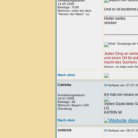
ein stolz
Anmeldungsdatum:
14.05.2008
Beiträge: 7039
Und er ist bestimmt
Wohnort: nahe bei dem
_______________
"Herzen der Natur" ;o)
Heiter weiter,
sloeber
°°°°°°°°°°°°°°°°°°°°°°
"Grundzüge der H
Jedes Ding an seine
und einen Ort für je
macht des Suchens 
Hmmm: ich habe mehr Ding
Nach oben
Cattinka
Verfasst am: 07.07.2
Ich hab ein neues
Anmeldungsdatum:
18.07.2009
Beiträge: 38
Vielen Dank liebe S
Wohnort: Bayern LKR
LG
Günzburg
KATRIN W.
Nach oben
zickizick
Verfasst am: 08.07.2