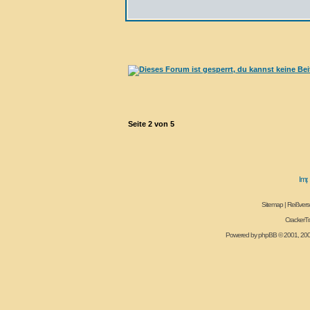
Seite
2
von
5
Sitemap
|
Reißvers
CrackerT
Powered by
phpBB
© 2001, 20