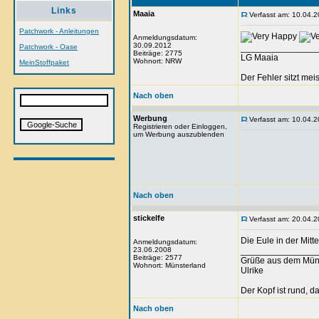
Links
Maaia
Verfasst am: 10.04.2
Patchwork - Anleitungen
Anmeldungsdatum:
30.09.2012
Patchwork - Oase
_______________
Beiträge: 2775
LG Maaia
Wohnort: NRW
MeinStoffpaket
Der Fehler sitzt me
Nach oben
Werbung
Verfasst am: 10.04.2
Registrieren oder Einloggen,
um Werbung auszublenden
Nach oben
stickelfe
Verfasst am: 20.04.2
Die Eule in der Mitte
Anmeldungsdatum:
23.06.2008
_______________
Beiträge: 2577
Grüße aus dem Mün
Wohnort: Münsterland
Ulrike
Der Kopf ist rund, 
Nach oben