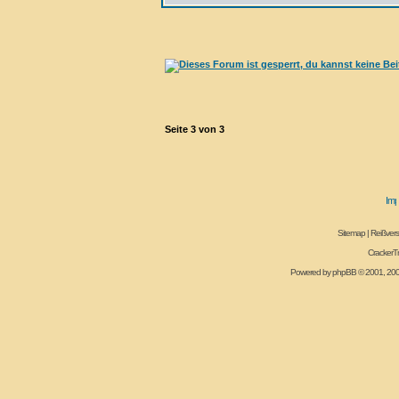
Seite
3
von
3
Sitemap
|
Reißvers
CrackerT
Powered by
phpBB
© 2001, 20