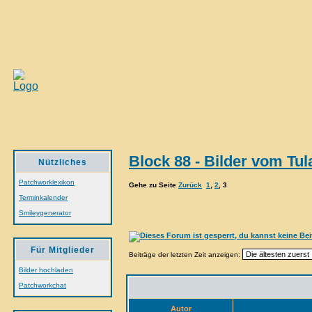
Block 88 - Bilder vom Tul
Nützliches
Patchworklexikon
Gehe zu Seite
Zurück
1
,
2
,
3
Terminkalender
Smileygenerator
Für Mitglieder
Beiträge der letzten Zeit anzeigen:
Bilder hochladen
Patchworkchat
Autor