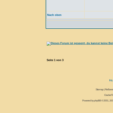
Nach oben
Seite
1
von
3
Sitemap
|
Reißvers
CrackerT
Powered by
phpBB
© 2001, 20