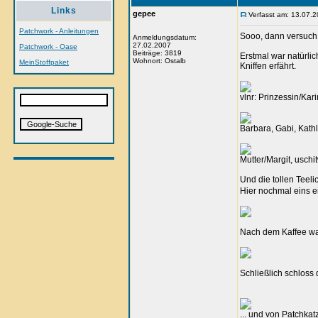
Links
gepee
Verfasst am: 13.07.2
Patchwork - Anleitungen
Sooo, dann versuch 
Anmeldungsdatum:
27.02.2007
Patchwork - Oase
Beiträge: 3819
Erstmal war natürlic
Wohnort: Ostalb
MeinStoffpaket
Kniffen erfährt.
vlnr: Prinzessin/Ka
Barbara, Gabi, Kath
Mutter/Margit, uschi
Und die tollen Teel
Hier nochmal eins e
Nach dem Kaffee war
Schließlich schloss
... und von Patchkat