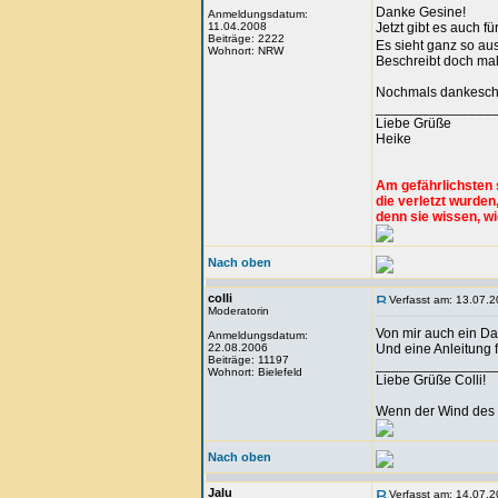
Danke Gesine!
Anmeldungsdatum:
11.04.2008
Jetzt gibt es auch 
Beiträge: 2222
Es sieht ganz so aus
Wohnort: NRW
Beschreibt doch ma
Nochmals dankeschö
_______________
Liebe Grüße
Heike
Am gefährlichsten 
die verletzt wurden
denn sie wissen, wi
Nach oben
colli
Verfasst am: 13.07.2
Moderatorin
Von mir auch ein Da
Anmeldungsdatum:
22.08.2006
Und eine Anleitung 
Beiträge: 11197
_______________
Wohnort: Bielefeld
Liebe Grüße Colli!
Wenn der Wind des 
Nach oben
Jalu
Verfasst am: 14.07.2