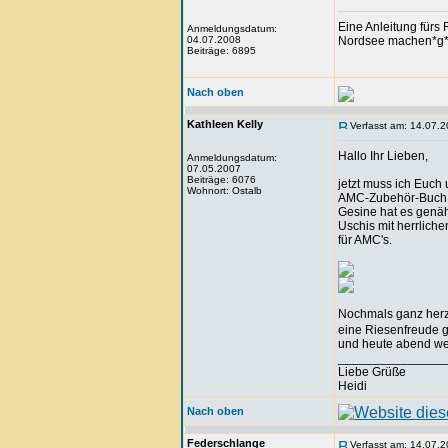
Eine Anleitung fürs 
Anmeldungsdatum:
04.07.2008
Nordsee machen*g
Beiträge: 6895
Nach oben
Kathleen Kelly
Verfasst am: 14.07.2
Hallo Ihr Lieben,
Anmeldungsdatum:
07.05.2007
Beiträge: 6076
jetzt muss ich Euc
Wohnort: Ostalb
AMC-Zubehör-Buch z
Gesine hat es genäht
Uschis mit herrliche
für AMC's.
Nochmals ganz herz
eine Riesenfreude 
und heute abend wer
_______________
Liebe Grüße
Heidi
Nach oben
Federschlange
Verfasst am: 14.07.2