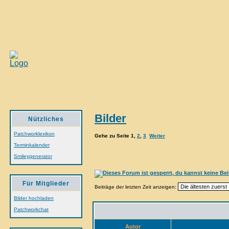
Bilder
Nützliches
Patchworklexikon
Gehe zu Seite
1
,
2
,
3
Weiter
Terminkalender
Smileygenerator
Für Mitglieder
Beiträge der letzten Zeit anzeigen:
Bilder hochladen
Patchworkchat
Autor