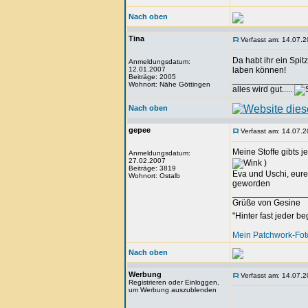
Nach oben
Tina
Verfasst am: 14.07.2
Da habt ihr ein Spi
Anmeldungsdatum:
12.01.2007
laben können!
Beiträge: 2005
_______________
Wohnort: Nähe Göttingen
alles wird gut.....
Nach oben
gepee
Verfasst am: 14.07.2
Meine Stoffe gibts 
Anmeldungsdatum:
27.02.2007
)
Beiträge: 3819
Eva und Uschi, eure 
Wohnort: Ostalb
geworden
_______________
Grüße von Gesine
"Hinter fast jeder b
Mein Patchwork-Fo
Nach oben
Werbung
Verfasst am: 14.07.2
Registrieren oder Einloggen,
um Werbung auszublenden