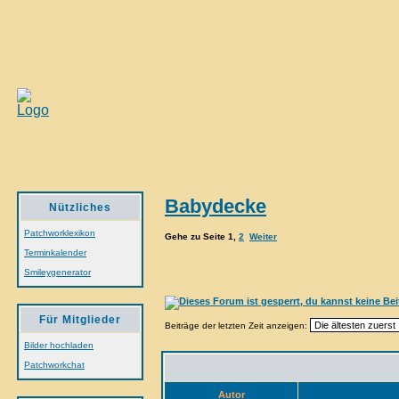
Babydecke
Nützliches
Patchworklexikon
Gehe zu Seite
1
,
2
Weiter
Terminkalender
Smileygenerator
Für Mitglieder
Beiträge der letzten Zeit anzeigen:
Bilder hochladen
Patchworkchat
Autor