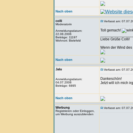
Nach oben
colli
Verfasst am: 07.07.2
Moderatorin
Toll gemach!
Anmeldungsdatum:
22.08.2006
_______________
Beiträge: 11197
Liebe Grüße Colli!
Wohnort: Bielefeld
Wenn der Wind des 
Nach oben
Jalu
Verfasst am: 07.07.2
Dankeschön!
Anmeldungsdatum:
04.07.2008
Jetzt will ich mich
Beiträge: 6895
Nach oben
Werbung
Verfasst am: 07.07.2
Registrieren oder Einloggen,
um Werbung auszublenden