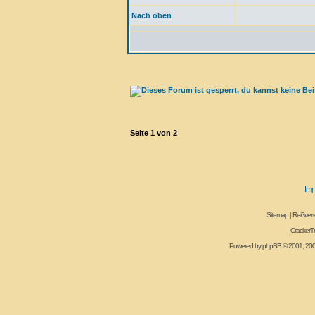
Nach oben
Seite
1
von
2
Sitemap
|
Reißvers
CrackerT
Powered by
phpBB
© 2001, 20