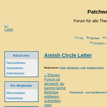
Patchwo
Forum für alle Th
FAQ
Suchen
M
Einloggen, 
Amish Circle Letter
Nützliches
Patchworklexikon
Moderatoren
:
Gabi
,
Hechicera
,
colli
,
Kathleen Kelly
Terminkalender
Smileygenerator
Für Mitglieder
Patchwork - und Quiltforum 
Bilder hochladen
Patchworkchat