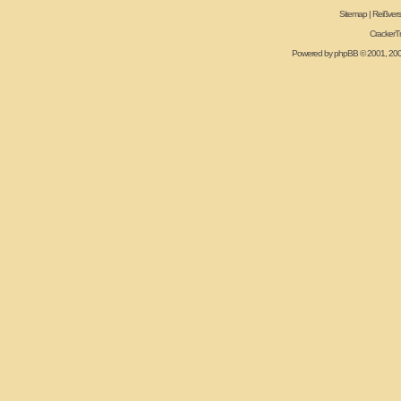
Sitemap
|
Reißvers
CrackerT
Powered by
phpBB
© 2001, 20