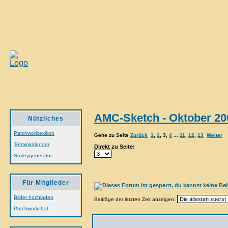
AMC-Sketch - Oktober 20
Nützliches
Patchworklexikon
Gehe zu Seite
Zurück
1
,
2
,
3
,
4
...
11
,
12
,
13
Weiter
Terminkalender
Direkt zu Seite:
Smileygenerator
Für Mitglieder
Bilder hochladen
Beiträge der letzten Zeit anzeigen:
Patchworkchat