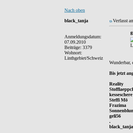
Nach oben
black_tanja
Verfasst a
g
Anmeldungsdatum:
07.09.2010
L
Beiträge: 3379
Wohnort:
Linthgebiet/Schweiz
Wunderbar, d
Bis jetzt a
Reality
Stofflaeppc
kesseschere
Steffi Mö
Frazima
Sonnenblu
geli56
.
black_tanja
__________