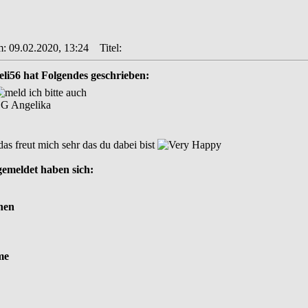
m: 09.02.2020, 13:24
Titel:
eli56 hat Folgendes geschrieben:
ich bitte auch
G Angelika
as freut mich sehr das du dabei bist
ngemeldet haben sich:
hen
me
_______