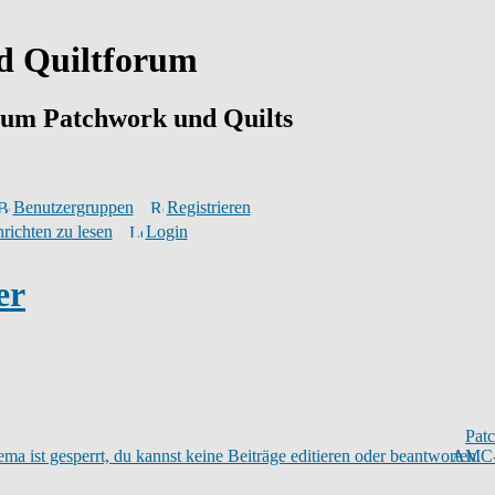
d Quiltforum
 um Patchwork und Quilts
Benutzergruppen
Registrieren
richten zu lesen
Login
er
Pat
AMC-