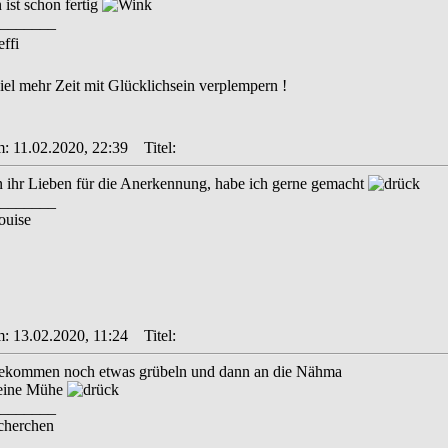
ist schon fertig
_______
effi
viel mehr Zeit mit Glücklichsein verplempern !
m: 11.02.2020, 22:39
Titel:
 ihr Lieben für die Anerkennung, habe ich gerne gemacht
_______
ouise
m: 13.02.2020, 11:24
Titel:
ekommen noch etwas grübeln und dann an die Nähma
deine Mühe
_______
scherchen