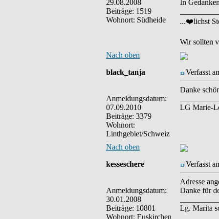
29.08.2008
In Gedanken 
Beiträge: 1519
__________
Wohnort: Südheide
...❤️lichst St
Wir sollten 
Nach oben
black_tanja
Verfasst a
Danke schön
Anmeldungsdatum:
__________
07.09.2010
LG Marie-L
Beiträge: 3379
Wohnort:
Linthgebiet/Schweiz
Nach oben
kesseschere
Verfasst a
Adresse ang
Anmeldungsdatum:
Danke für 
30.01.2008
__________
Beiträge: 10801
Lg. Marita 
Wohnort: Euskirchen