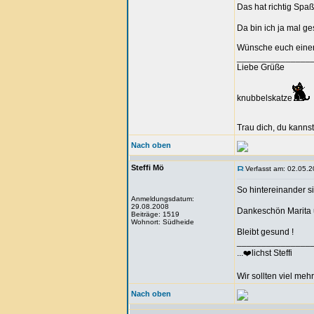
Das hat richtig Sp
Da bin ich ja mal ge
Wünsche euch einen 
_______________
Liebe Grüße
knubbelskatze
Trau dich, du kannst
Nach oben
Steffi Mö
Verfasst am: 02.05.2
So hintereinander s
Anmeldungsdatum:
29.08.2008
Dankeschön Marita
Beiträge: 1519
Wohnort: Südheide
Bleibt gesund !
_______________
...❤️lichst Steffi
Wir sollten viel meh
Nach oben