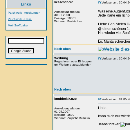
kesseschere
Verfasst am: 30.04.2
Links
Was eine Augenfutte
Anmeldungsdatum:
Patchwork - Anleitungen
30.01.2008
Jede Karte ein rich
Beiträge: 10801
Patchwork - Oase
Wohnort: Euskirchen
Liebe Gabi vielen 
MeinStoffpaket
@ einen schönen 1.
Hat wieder viel Sp
_______________
Lg. Marita scherche
Nach oben
Werbung
Verfasst am: 30.04.2
Registrieren oder Einloggen,
um Werbung auszublenden
Nach oben
knubbelskatze
Verfasst am: 01.05.2
Hallo,
Anmeldungsdatum:
01.05.2007
Beiträge: 4590
kann mich nur wieder
Wohnort: Zülpich/ Mülheim
Jeans forever