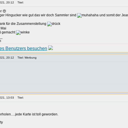
021, 20:12
Titel:
r 😍
tiger Hingucker wie gut das wir doch Sammler sind
und somit der Jean
Dank für die Zusammenstellung
 Mai
aß gemacht
__
n
021, 20:12
Titel: Werbung
021, 13:03
Titel:
holen.....jede Karte ist toll geworden.