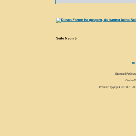
Seite
5
von
5
Sitemap
|
Reißvers
CrackerT
Powered by
phpBB
© 2001, 20