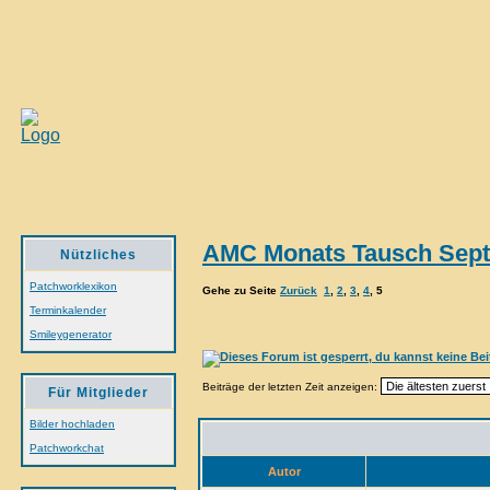
AMC Monats Tausch Sep
Nützliches
Patchworklexikon
Gehe zu Seite
Zurück
1
,
2
,
3
,
4
,
5
Terminkalender
Smileygenerator
Beiträge der letzten Zeit anzeigen:
Für Mitglieder
Bilder hochladen
Patchworkchat
Autor