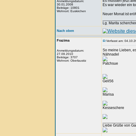
Es müssten jetzt al
Anmeldungsdatum:
30.01.2008
Es war wieder ein t
Beiträge: 10801
Wohnort: Euskirchen
Neuer Monat ist eröf
_______________
Lg. Marita scherche
Nach oben
Frazima
Verfasst am: 04.10.2
So meine Lieben, es
Anmeldungsdatum:
27.09.2010
Nähnadel
Beiträge: 3707
Wohnort: Oberlausitz
Patchsue
Geli56
Marisa
Kesseschere
_______________
Liebe Grüße von Ga