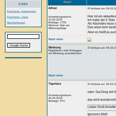
Autor
Links
Alfred
Verfasst am: 06.03.2
Patchwork - Anleitungen
Hier ist ein aktuelle
Anmeldungsdatum:
Patchwork - Oase
12.05.2010
Ich habe die 6 Teile
Beiträge: 1755
MeinStoffpaket
Als Nächstes muss i
Wohnort: Nah am
Das wied mich best
Wiehengebirge
Aber es heißt ja auc
Nach oben
Werbung
Verfasst am: 06.03.2
Registrieren oder Einloggen,
um Werbung auszublenden
Nach oben
Tigerface
Verfasst am: 06.03.2
oder: Gut Ding will
Anmeldungsdatum:
26.04.2019
das wird wundervoll
Beiträge: 973
_______________
Lieber Gruß Annette
---------------------------
Ignoranz tötet!