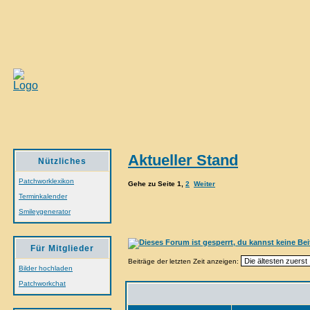
Aktueller Stand
Nützliches
Patchworklexikon
Gehe zu Seite
1
,
2
Weiter
Terminkalender
Smileygenerator
Für Mitglieder
Beiträge der letzten Zeit anzeigen:
Bilder hochladen
Patchworkchat