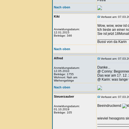
Petra
Nach oben
Kiki
Verfasst am: 07.03.2
Wow, wow, wow ist 
Anmeldungsdatum:
Ich liesle an einer
12.01.2015
Sie ist jetzt 18Mona
Beiträge: 346
_______________
Bussi von da Karin
Nach oben
Alfred
Verfasst am: 07.03.2
Danke...
Anmeldungsdatum:
12.05.2010
@ Conny: Begonnen h
Beiträge: 1755
Das war am 17. 12.
Wohnort: Nah am
@ Karin: was lange w
Wiehengebirge
Nach oben
Steuerzauber
Verfasst am: 07.03.2
Beeindruckend
Anmeldungsdatum:
01.10.2019
Beiträge: 105
wieviel hexagons si
_______________
—————————