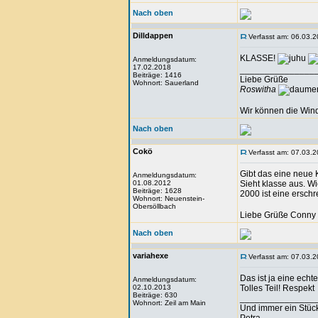
Nach oben
Dilldappen
Verfasst am: 06.03.2
KLASSE!
Anmeldungsdatum:
17.02.2018
_______________
Beiträge: 1416
Liebe Grüße
Wohnort: Sauerland
Roswitha
Wir können die Wind
Nach oben
Cokö
Verfasst am: 07.03.2
Gibt das eine neue
Anmeldungsdatum:
01.08.2012
Sieht klasse aus. W
Beiträge: 1628
2000 ist eine ersch
Wohnort: Neuenstein-
Obersöllbach
Liebe Grüße Conny
Nach oben
variahexe
Verfasst am: 07.03.2
Das ist ja eine echte
Anmeldungsdatum:
02.10.2013
Tolles Teil! Respekt
Beiträge: 630
_______________
Wohnort: Zeil am Main
Und immer ein Stück