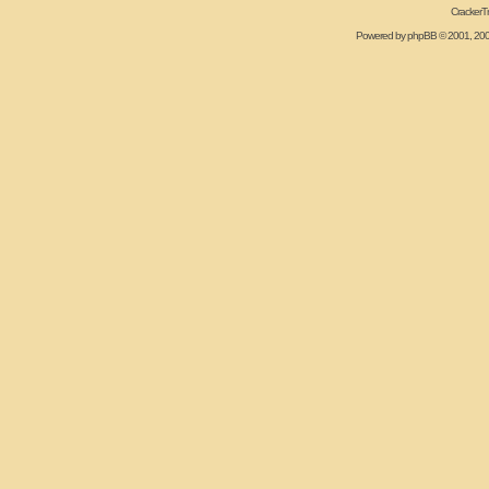
CrackerT
Powered by
phpBB
© 2001, 20