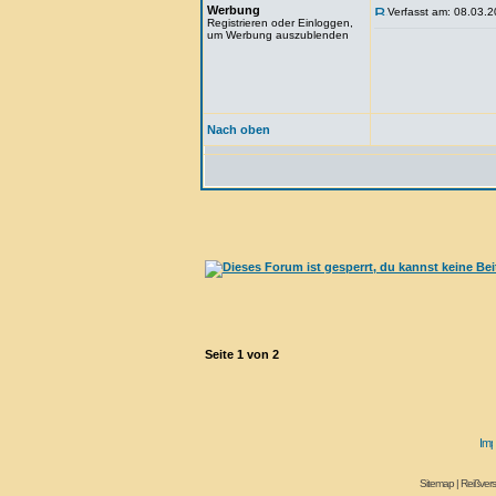
Werbung
Verfasst am: 08.03.2
Registrieren oder Einloggen,
um Werbung auszublenden
Nach oben
Seite
1
von
2
Sitemap
|
Reißvers